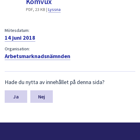
Komvux
dem.
PDF, 23 KB |
Lyssna
Mötesdatum:
14 juni 2018
Organisation:
Arbetsmarknadsnämnden
L
Hade du nytta av innehållet på denna sida?
ä
m
n
Nej
a
s
y
n
p
u