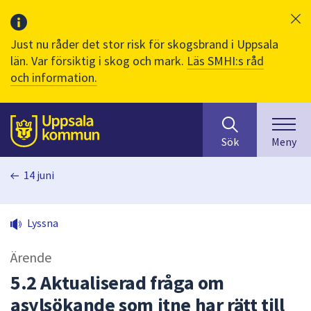
Just nu råder det stor risk för skogsbrand i Uppsala
län. Var försiktig i skog och mark.
Läs SMHI:s råd
och information.
Sök
huvudinnehåll
efter
Till sidans
Sök
Meny
innehåll
på
14 juni
webbplatsen.
När
du
Lyssna
börjar
skriva
Ärende
i
sökfältet
5.2 Aktualiserad fråga om
kommer
asylsökande som itne har rätt till
sökförslag