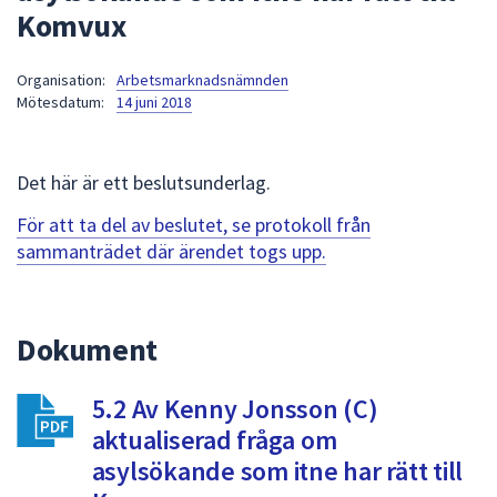
Komvux
att
presenteras
under
Organisation:
Arbetsmarknadsnämnden
Mötesdatum:
14 juni 2018
fältet.
Använd
piltangenterna
Det här är ett beslutsunderlag.
för
att
För att ta del av beslutet, se protokoll från
navigera
sammanträdet där ärendet togs upp.
mellan
sökförslagen
och
Dokument
enter
för
att
5.2 Av Kenny Jonsson (C)
välja
aktualiserad fråga om
något
asylsökande som itne har rätt till
av