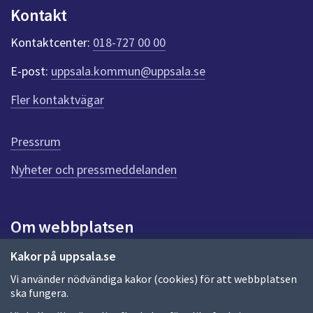
n
Kontakt
k
t
Kontaktcenter:
018-727 00 00
e
r
E-post:
uppsala.kommun@uppsala.se
f
ö
Fler kontaktvägar
r
d
e
Pressrum
n
n
Nyheter och pressmeddelanden
a
s
i
Om webbplatsen
d
a
Om webbplatsen
Kakor på uppsala.se
Vi använder nödvändiga kakor (cookies) för att webbplatsen
Allmänna handlingar och diarium
ska fungera.
Behandling av personuppgifter