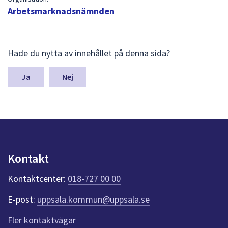
dem.
Arbetsmarknadsnämnden
L
Hade du nytta av innehållet på denna sida?
ä
m
n
Nej
a
s
y
n
p
u
n
Kontakt
k
t
Kontaktcenter:
018-727 00 00
e
r
E-post:
uppsala.kommun@uppsala.se
f
ö
Fler kontaktvägar
r