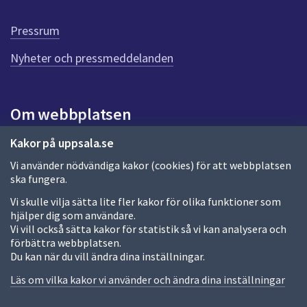
d
e
Pressrum
n
n
Nyheter och pressmeddelanden
a
s
i
Om webbplatsen
d
a
Om webbplatsen
Kakor på uppsala.se
Vi använder nödvändiga kakor (cookies) för att webbplatsen
Allmänna handlingar och diarium
ska fungera.
Behandling av personuppgifter
Vi skulle vilja sätta lite fler kakor för olika funktioner som
hjälper dig som användare.
Kakor
Vi vill också sätta kakor för statistik så vi kan analysera och
förbättra webbplatsen.
Språk (other languages)
Du kan när du vill ändra dina inställningar.
Tillgänglighetsredogörelse
Läs om vilka kakor vi använder och ändra dina inställningar