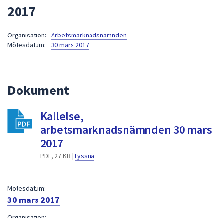
2017
att
presenteras
under
Organisation:
Arbetsmarknadsnämnden
Mötesdatum:
30 mars 2017
fältet.
Använd
piltangenterna
för
Dokument
att
navigera
Kallelse,
mellan
arbetsmarknadsnämnden 30 mars
sökförslagen
och
2017
enter
PDF, 27 KB |
Lyssna
för
att
välja
Mötesdatum:
något
30 mars 2017
av
Organisation: