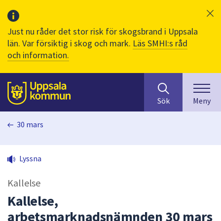
Just nu råder det stor risk för skogsbrand i Uppsala
län. Var försiktig i skog och mark.
Läs SMHI:s råd
och information.
Sök
huvudinnehåll
efter
Till sidans
Sök
Meny
innehåll
på
30 mars
webbplatsen.
När
du
Lyssna
börjar
skriva
Kallelse
i
sökfältet
Kallelse,
kommer
arbetsmarknadsnämnden 30 mars
sökförslag