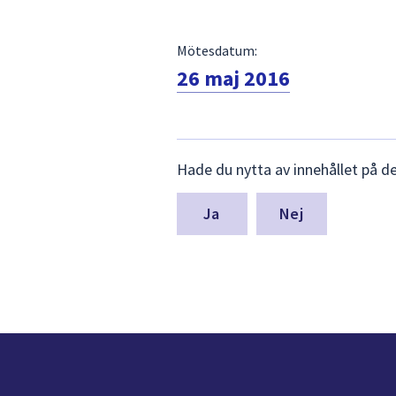
Mötesdatum:
26 maj 2016
Lämna
Hade du nytta av innehållet på d
synpunkter
för
denna
Nej
sida