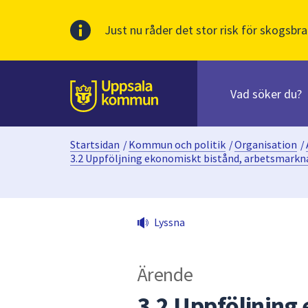
Just nu råder det stor risk för skogsbra
Sök
efter
huvudinnehåll
innehåll
Till sidans
på
webbplatsen.
Startsidan
/
Kommun och politik
/
Organisation
/
När
3.2 Uppföljning ekonomiskt bistånd, arbetsmarkn
du
börjar
skriva
i
Lyssna
sökfältet
kommer
sökförslag
Ärende
att
3.2 Uppföljning
presenteras