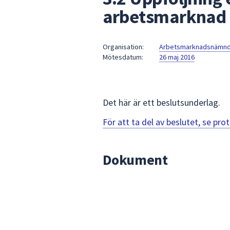
under
arbetsmarknad 
fältet.
Använd
piltangenterna
Organisation:
Arbetsmarknadsnämn
för
Mötesdatum:
26 maj 2016
att
navigera
mellan
Det här är ett beslutsunderlag.
sökförslagen
och
För att ta del av beslutet, se pr
enter
för
att
Dokument
välja
något
av
dem.