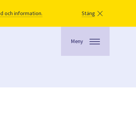
åd och information.
Stäng
Meny