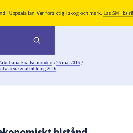
nd i Uppsala län. Var försiktig i skog och mark.
Läs SMHI:s r
Arbetsmarknadsnämnden
/
26 maj 2016
/
ad och vuxenutbildning 2016
 ekonomiskt bistånd,