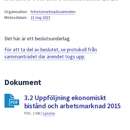
att
Organisation:
Arbetsmarknadsnämnden
presenteras
Mötesdatum:
21 maj 2015
under
fältet.
Använd
Det här är ett beslutsunderlag.
piltangenterna
för
För att ta del av beslutet, se protokoll från
att
sammanträdet där ärendet togs upp.
navigera
mellan
sökförslagen
Dokument
och
enter
3.2 Uppföljning ekonomiskt
för
att
bistånd och arbetsmarknad 2015
välja
PDF, 2 MB |
Lyssna
något
av