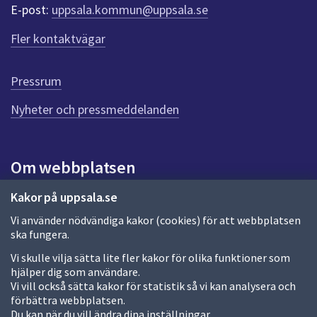
r
E-post:
uppsala.kommun@uppsala.se
f
ö
Fler kontaktvägar
r
d
e
Pressrum
n
n
Nyheter och pressmeddelanden
a
s
i
Om webbplatsen
d
a
Om webbplatsen
Kakor på uppsala.se
Vi använder nödvändiga kakor (cookies) för att webbplatsen
Allmänna handlingar och diarium
ska fungera.
Behandling av personuppgifter
Vi skulle vilja sätta lite fler kakor för olika funktioner som
hjälper dig som användare.
Kakor
Vi vill också sätta kakor för statistik så vi kan analysera och
förbättra webbplatsen.
Språk (other languages)
Du kan när du vill ändra dina inställningar.