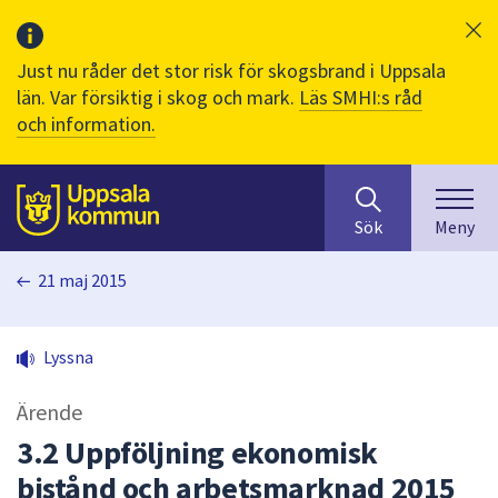
Just nu råder det stor risk för skogsbrand i Uppsala
län. Var försiktig i skog och mark.
Läs SMHI:s råd
och information.
Sök
huvudinnehåll
efter
Till sidans
Sök
Meny
innehåll
på
21 maj 2015
webbplatsen.
När
du
Lyssna
börjar
skriva
Ärende
i
sökfältet
3.2 Uppföljning ekonomisk
kommer
bistånd och arbetsmarknad 2015
sökförslag