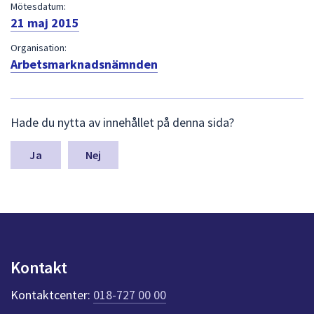
dem.
Mötesdatum:
21 maj 2015
Organisation:
Arbetsmarknadsnämnden
L
Hade du nytta av innehållet på denna sida?
ä
m
n
Nej
a
s
y
n
p
u
n
Kontakt
k
t
Kontaktcenter:
018-727 00 00
e