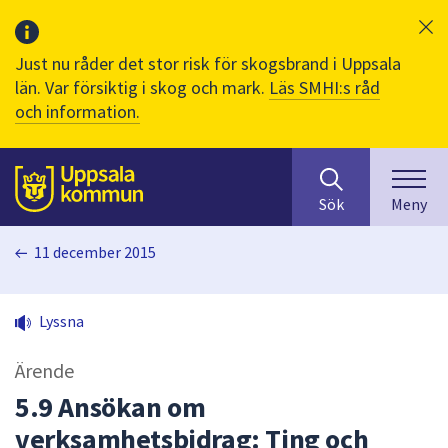
Just nu råder det stor risk för skogsbrand i Uppsala
län. Var försiktig i skog och mark.
Läs SMHI:s råd
och information.
Sök
huvudinnehåll
efter
Till sidans
Sök
Meny
innehåll
på
11 december 2015
webbplatsen.
När
du
Lyssna
börjar
skriva
Ärende
i
sökfältet
5.9 Ansökan om
kommer
verksamhetsbidrag: Ting och
sökförslag