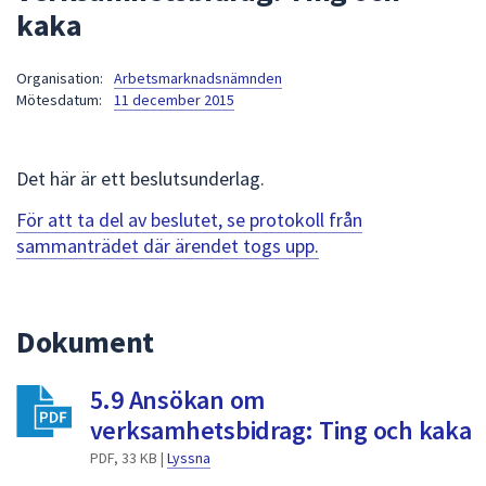
kaka
att
presenteras
under
Organisation:
Arbetsmarknadsnämnden
Mötesdatum:
11 december 2015
fältet.
Använd
piltangenterna
Det här är ett beslutsunderlag.
för
att
För att ta del av beslutet, se protokoll från
navigera
sammanträdet där ärendet togs upp.
mellan
sökförslagen
och
Dokument
enter
för
att
5.9 Ansökan om
välja
verksamhetsbidrag: Ting och kaka
något
PDF, 33 KB |
Lyssna
av