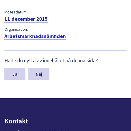
dem.
Mötesdatum:
11 december 2015
Organisation:
Arbetsmarknadsnämnden
L
Hade du nytta av innehållet på denna sida?
ä
m
n
Nej
a
s
y
n
p
u
n
Kontakt
k
t