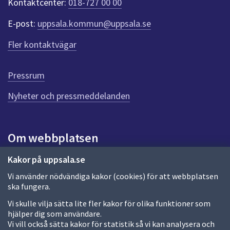
Kontaktcenter:
018-727 00 00
e
r
E-post:
uppsala.kommun@uppsala.se
f
ö
Fler kontaktvägar
r
d
e
Pressrum
n
n
Nyheter och pressmeddelanden
a
s
i
Om webbplatsen
d
a
Om webbplatsen
Kakor på uppsala.se
Vi använder nödvändiga kakor (cookies) för att webbplatsen
Allmänna handlingar och diarium
ska fungera.
Behandling av personuppgifter
Vi skulle vilja sätta lite fler kakor för olika funktioner som
hjälper dig som användare.
Kakor
Vi vill också sätta kakor för statistik så vi kan analysera och