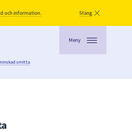
åd och information.
Stäng
Meny
 minskad smitta
ta