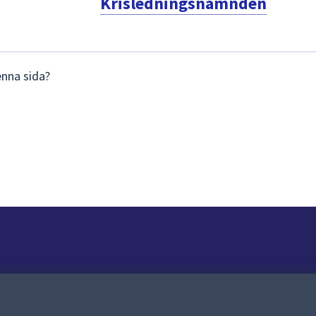
Krisledningsnämnden
enna sida?
Om webbplatsen
Om webbplatsen