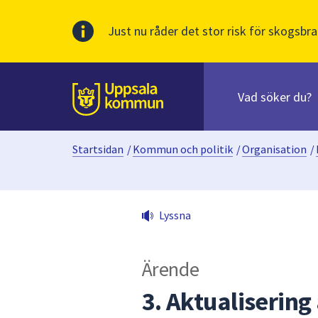
Just nu råder det stor risk för skogsbra
Sök
efter
huvudinnehåll
innehåll
Till sidans
på
webbplatsen.
Startsidan
/
Kommun och politik
/
Organisation
/
När
du
börjar
skriva
Lyssna
i
sökfältet
kommer
Ärende
sökförslag
att
3. Aktualisering
presenteras