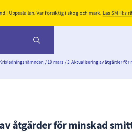
nd i Uppsala län. Var försiktig i skog och mark.
Läs SMHI:s r
Krisledningsnämnden
/
19 mars
/
3. Aktualisering av åtgärder för
 av åtgärder för minskad smit