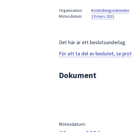
under
fältet.
Organisation:
Krisledningsnämnden
Mötesdatum:
19 mars 2021
Använd
piltangenterna
för
att
Det här är ett beslutsunderlag.
navigera
mellan
För att ta del av beslutet, se pr
sökförslagen
och
Dokument
enter
för
att
välja
något
av
dem.
Mötesdatum: