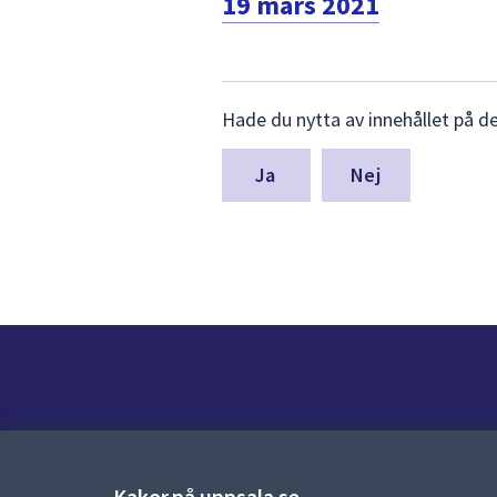
19 mars 2021
Lämna
Hade du nytta av innehållet på d
synpunkter
för
denna
Nej
sida
Kontakt
Kontaktcenter:
018-727 00 00
Kakor på uppsala.se