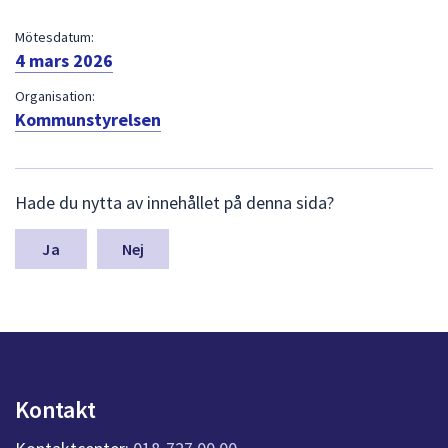
dem.
Mötesdatum:
4 mars 2026
Organisation:
Kommunstyrelsen
L
Hade du nytta av innehållet på denna sida?
ä
m
n
Nej
a
s
y
n
p
u
n
Kontakt
k
t