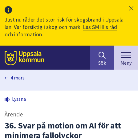
Just nu råder det stor risk för skogsbrand i Uppsala
län. Var försiktig i skog och mark.
Läs SMHI:s råd
och information.
Sök
huvudinnehåll
efter
Till sidans
Sök
Meny
innehåll
på
4 mars
webbplatsen.
När
du
Lyssna
börjar
skriva
Ärende
i
sökfältet
36. Svar på motion om AI för att
kommer
minimera fallolyckor
sökförslag