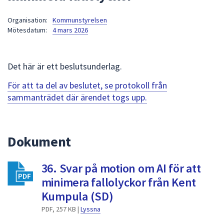
att
Organisation:
Kommunstyrelsen
presenteras
Mötesdatum:
4 mars 2026
under
fältet.
Använd
Det här är ett beslutsunderlag.
piltangenterna
för
För att ta del av beslutet, se protokoll från
att
sammanträdet där ärendet togs upp.
navigera
mellan
sökförslagen
Dokument
och
enter
36. Svar på motion om AI för att
för
att
minimera fallolyckor från Kent
välja
Kumpula (SD)
något
PDF, 257 KB |
Lyssna
av