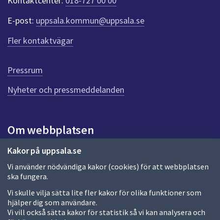
Kontaktcenter:
018-727 00 00
e
r
E-post:
uppsala.kommun@uppsala.se
f
ö
Fler kontaktvägar
r
d
e
Pressrum
n
n
Nyheter och pressmeddelanden
a
s
i
Om webbplatsen
d
a
Om webbplatsen
Kakor på uppsala.se
Vi använder nödvändiga kakor (cookies) för att webbplatsen
Allmänna handlingar och diarium
ska fungera.
Behandling av personuppgifter
Vi skulle vilja sätta lite fler kakor för olika funktioner som
hjälper dig som användare.
Kakor
Vi vill också sätta kakor för statistik så vi kan analysera och