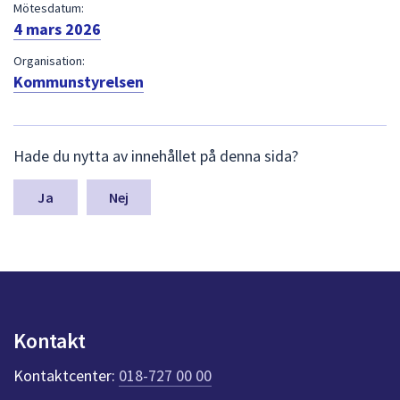
dem.
Mötesdatum:
4 mars 2026
Organisation:
Kommunstyrelsen
L
Hade du nytta av innehållet på denna sida?
ä
m
n
Nej
a
s
y
n
p
u
n
Kontakt
k
t
Kontaktcenter:
018-727 00 00
e