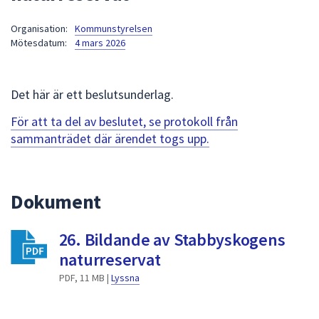
att
Organisation:
Kommunstyrelsen
presenteras
Mötesdatum:
4 mars 2026
under
fältet.
Använd
Det här är ett beslutsunderlag.
piltangenterna
för
För att ta del av beslutet, se protokoll från
att
sammanträdet där ärendet togs upp.
navigera
mellan
sökförslagen
Dokument
och
enter
26. Bildande av Stabbyskogens
för
att
naturreservat
välja
PDF, 11 MB |
Lyssna
något
av