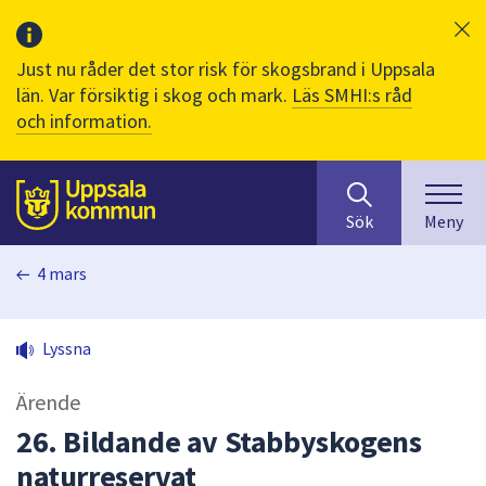
Just nu råder det stor risk för skogsbrand i Uppsala
län. Var försiktig i skog och mark.
Läs SMHI:s råd
och information.
Sök
huvudinnehåll
efter
Till sidans
Sök
Meny
innehåll
på
4 mars
webbplatsen.
När
du
Lyssna
börjar
skriva
Ärende
i
sökfältet
26. Bildande av Stabbyskogens
kommer
naturreservat
sökförslag