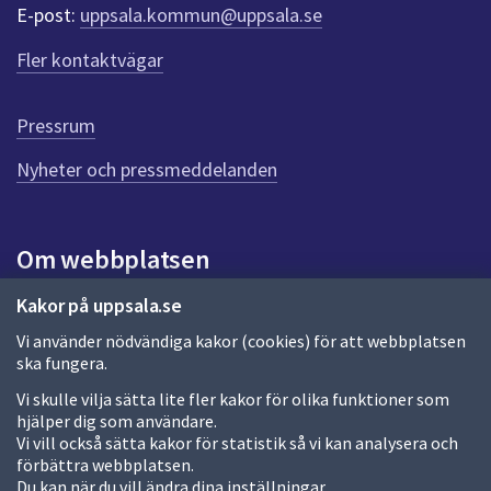
r
E-post:
uppsala.kommun@uppsala.se
f
ö
Fler kontaktvägar
r
d
e
Pressrum
n
n
Nyheter och pressmeddelanden
a
s
i
Om webbplatsen
d
a
Om webbplatsen
Kakor på uppsala.se
Vi använder nödvändiga kakor (cookies) för att webbplatsen
Allmänna handlingar och diarium
ska fungera.
Behandling av personuppgifter
Vi skulle vilja sätta lite fler kakor för olika funktioner som
hjälper dig som användare.
Kakor
Vi vill också sätta kakor för statistik så vi kan analysera och
förbättra webbplatsen.
Språk (other languages)
Du kan när du vill ändra dina inställningar.