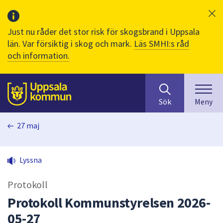
Just nu råder det stor risk för skogsbrand i Uppsala
län. Var försiktig i skog och mark.
Läs SMHI:s råd
och information.
Sök
huvudinnehåll
efter
Till sidans
Sök
Meny
innehåll
på
27 maj
webbplatsen.
När
du
Lyssna
börjar
skriva
Protokoll
i
sökfältet
Protokoll Kommunstyrelsen 2026-
kommer
05-27
sökförslag