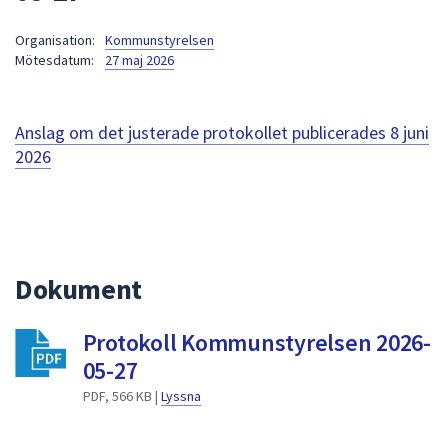
att
Organisation:
Kommunstyrelsen
presenteras
Mötesdatum:
27 maj 2026
under
fältet.
Använd
Anslag om det justerade protokollet publicerades
8 juni
piltangenterna
2026
för
att
navigera
mellan
sökförslagen
Dokument
och
enter
för
Protokoll Kommunstyrelsen 2026-
att
05-27
välja
PDF, 566 KB |
Lyssna
något
av