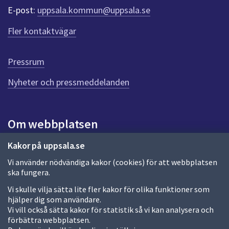
r
E-post:
uppsala.kommun@uppsala.se
f
ö
Fler kontaktvägar
r
d
e
Pressrum
n
n
Nyheter och pressmeddelanden
a
s
i
Om webbplatsen
d
a
Om webbplatsen
Kakor på uppsala.se
Vi använder nödvändiga kakor (cookies) för att webbplatsen
Allmänna handlingar och diarium
ska fungera.
Behandling av personuppgifter
Vi skulle vilja sätta lite fler kakor för olika funktioner som
hjälper dig som användare.
Kakor
Vi vill också sätta kakor för statistik så vi kan analysera och
förbättra webbplatsen.
Språk (other languages)