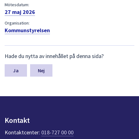
dem.
Mötesdatum:
27 maj 2026
Organisation:
Kommunstyrelsen
L
Hade du nytta av innehållet på denna sida?
ä
m
n
Nej
a
s
y
n
p
u
n
Kontakt
k
t
Kontaktcenter:
018-727 00 00
e