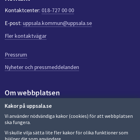
k
t
Kontaktcenter:
018-727 00 00
e
r
E-post:
uppsala.kommun@uppsala.se
f
ö
Fler kontaktvägar
r
d
e
Pressrum
n
n
Nyheter och pressmeddelanden
a
s
i
Om webbplatsen
d
a
Om webbplatsen
Kakor på uppsala.se
Vi använder nödvändiga kakor (cookies) för att webbplatsen
Allmänna handlingar och diarium
ska fungera.
Behandling av personuppgifter
Vi skulle vilja sätta lite fler kakor för olika funktioner som
hjälper dig som användare.