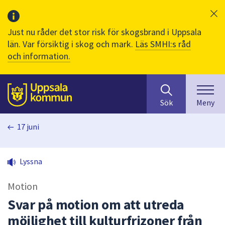
Just nu råder det stor risk för skogsbrand i Uppsala
län. Var försiktig i skog och mark.
Läs SMHI:s råd
och information.
Sök
huvudinnehåll
efter
Till sidans
Sök
Meny
innehåll
på
17 juni
webbplatsen.
När
du
Lyssna
börjar
skriva
Motion
i
sökfältet
Svar på motion om att utreda
kommer
möjlighet till kulturfrizoner från
sökförslag