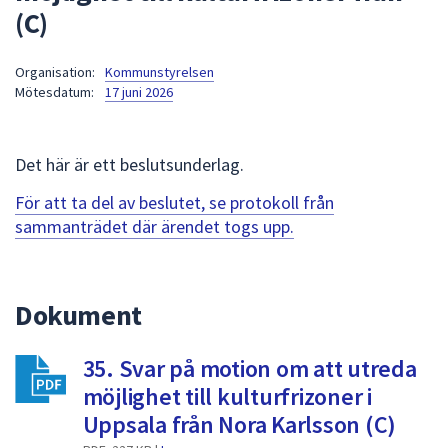
(C)
att
presenteras
under
Organisation:
Kommunstyrelsen
Mötesdatum:
17 juni 2026
fältet.
Använd
piltangenterna
Det här är ett beslutsunderlag.
för
att
För att ta del av beslutet, se protokoll från
navigera
sammanträdet där ärendet togs upp.
mellan
sökförslagen
och
Dokument
enter
för
att
35. Svar på motion om att utreda
välja
möjlighet till kulturfrizoner i
något
Uppsala från Nora Karlsson (C)
av