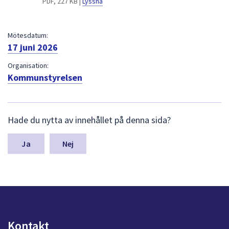
PDF, 227 KB |
Lyssna
dem.
Mötesdatum:
17 juni 2026
Organisation:
Kommunstyrelsen
L
Hade du nytta av innehållet på denna sida?
ä
m
n
Nej
a
s
y
n
p
u
n
Kontakt