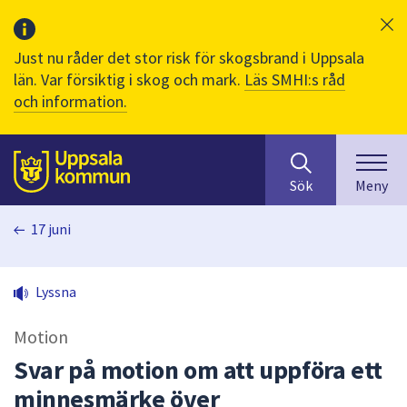
Just nu råder det stor risk för skogsbrand i Uppsala
län. Var försiktig i skog och mark.
Läs SMHI:s råd
och information.
Sök
huvudinnehåll
efter
Till sidans
Sök
Meny
innehåll
på
17 juni
webbplatsen.
När
du
Lyssna
börjar
skriva
Motion
i
sökfältet
Svar på motion om att uppföra ett
kommer
minnesmärke över
sökförslag