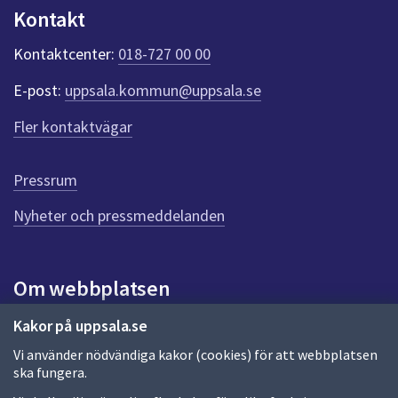
n
Kontakt
k
t
Kontaktcenter:
018-727 00 00
e
r
E-post:
uppsala.kommun@uppsala.se
f
ö
Fler kontaktvägar
r
d
e
Pressrum
n
n
Nyheter och pressmeddelanden
a
s
i
Om webbplatsen
d
a
Om webbplatsen
Kakor på uppsala.se
Vi använder nödvändiga kakor (cookies) för att webbplatsen
Allmänna handlingar och diarium
ska fungera.
Behandling av personuppgifter