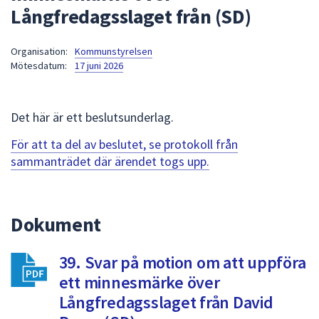
Långfredagsslaget från (SD)
att
presenteras
under
Organisation:
Kommunstyrelsen
Mötesdatum:
17 juni 2026
fältet.
Använd
piltangenterna
Det här är ett beslutsunderlag.
för
att
För att ta del av beslutet, se protokoll från
navigera
sammanträdet där ärendet togs upp.
mellan
sökförslagen
och
Dokument
enter
för
att
39. Svar på motion om att uppföra
välja
ett minnesmärke över
något
Långfredagsslaget från David
av