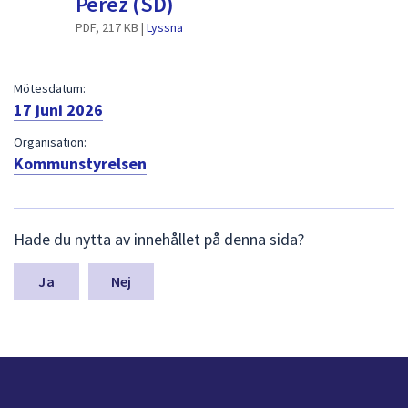
Perez (SD)
dem.
PDF, 217 KB |
Lyssna
Mötesdatum:
17 juni 2026
Organisation:
Kommunstyrelsen
L
Hade du nytta av innehållet på denna sida?
ä
m
n
Nej
a
s
y
n
p
u