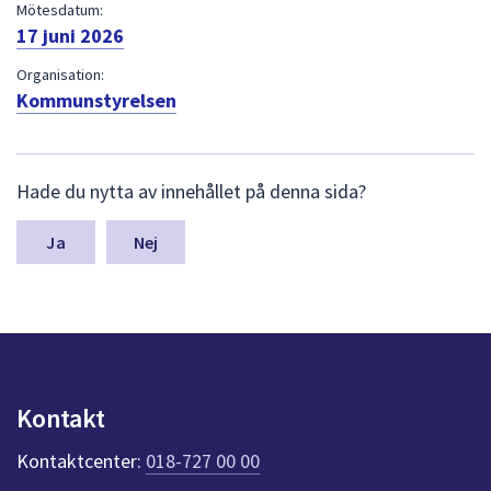
dem.
Mötesdatum:
17 juni 2026
Organisation:
Kommunstyrelsen
L
Hade du nytta av innehållet på denna sida?
ä
m
n
Nej
a
s
y
n
p
u
n
Kontakt
k
t
Kontaktcenter:
018-727 00 00
e