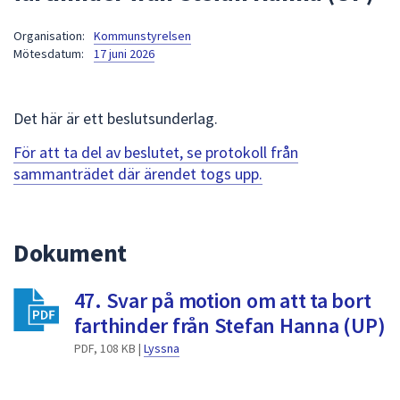
att
Organisation:
Kommunstyrelsen
presenteras
Mötesdatum:
17 juni 2026
under
fältet.
Använd
Det här är ett beslutsunderlag.
piltangenterna
för
För att ta del av beslutet, se protokoll från
att
sammanträdet där ärendet togs upp.
navigera
mellan
sökförslagen
Dokument
och
enter
47. Svar på motion om att ta bort
för
att
farthinder från Stefan Hanna (UP)
välja
PDF, 108 KB |
Lyssna
något
av