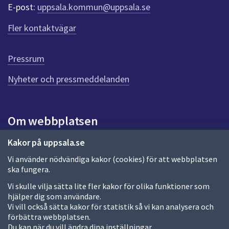
r
E-post:
uppsala.kommun@uppsala.se
f
ö
Fler kontaktvägar
r
d
e
Pressrum
n
n
Nyheter och pressmeddelanden
a
s
i
Om webbplatsen
d
a
Om webbplatsen
Kakor på uppsala.se
Vi använder nödvändiga kakor (cookies) för att webbplatsen
Allmänna handlingar och diarium
ska fungera.
Behandling av personuppgifter
Vi skulle vilja sätta lite fler kakor för olika funktioner som
hjälper dig som användare.
Kakor
Vi vill också sätta kakor för statistik så vi kan analysera och
förbättra webbplatsen.
Språk (other languages)
Du kan när du vill ändra dina inställningar.