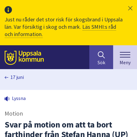
Just nu råder det stor risk för skogsbrand i Uppsala
län. Var försiktig i skog och mark.
Läs SMHI:s råd
och information.
Sök
huvudinnehåll
efter
Till sidans
Sök
Meny
innehåll
på
17 juni
webbplatsen.
När
du
Lyssna
börjar
skriva
Motion
i
sökfältet
Svar på motion om att ta bort
kommer
farthinder från Stefan Hanna (UP)
sökförslag