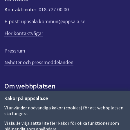
k
t
Kontaktcenter:
018-727 00 00
e
r
E-post:
uppsala.kommun@uppsala.se
f
ö
Fler kontaktvägar
r
d
e
Pressrum
n
n
Nyheter och pressmeddelanden
a
s
i
Om webbplatsen
d
a
Om webbplatsen
Kakor på uppsala.se
Vi använder nödvändiga kakor (cookies) för att webbplatsen
Allmänna handlingar och diarium
ska fungera.
Behandling av personuppgifter
Vi skulle vilja sätta lite fler kakor för olika funktioner som
hjälper dig som användare.