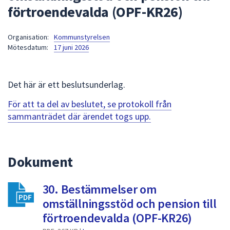
förtroendevalda (OPF-KR26)
att
presenteras
under
Organisation:
Kommunstyrelsen
Mötesdatum:
17 juni 2026
fältet.
Använd
piltangenterna
Det här är ett beslutsunderlag.
för
att
För att ta del av beslutet, se protokoll från
navigera
sammanträdet där ärendet togs upp.
mellan
sökförslagen
och
Dokument
enter
för
att
30. Bestämmelser om
välja
omställningsstöd och pension till
något
förtroendevalda (OPF-KR26)
av