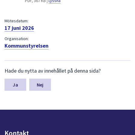
PDF, 367 KB |
Lyssna
dem.
Mötesdatum:
17 juni 2026
Organisation:
Kommunstyrelsen
L
Hade du nytta av innehållet på denna sida?
ä
m
n
Nej
a
s
y
n
p
u
n
Kontakt