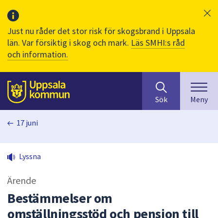
Just nu råder det stor risk för skogsbrand i Uppsala
län. Var försiktig i skog och mark.
Läs SMHI:s råd
och information.
Sök
huvudinnehåll
efter
Till sidans
Sök
Meny
innehåll
på
17 juni
webbplatsen.
När
du
Lyssna
börjar
skriva
Ärende
i
sökfältet
Bestämmelser om
kommer
omställningsstöd och pension till
sökförslag