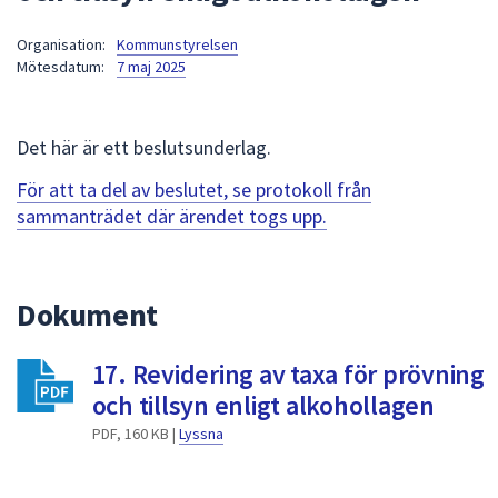
att
Organisation:
Kommunstyrelsen
presenteras
Mötesdatum:
7 maj 2025
under
fältet.
Använd
Det här är ett beslutsunderlag.
piltangenterna
för
För att ta del av beslutet, se protokoll från
att
sammanträdet där ärendet togs upp.
navigera
mellan
sökförslagen
Dokument
och
enter
17. Revidering av taxa för prövning
för
att
och tillsyn enligt alkohollagen
välja
PDF, 160 KB |
Lyssna
något
av