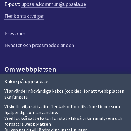
r
E-post:
uppsala.kommun@uppsala.se
f
ö
Fler kontaktvägar
r
d
e
Pressrum
n
n
Nyheter och pressmeddelanden
a
s
i
Om webbplatsen
d
a
Om webbplatsen
Kakor på uppsala.se
Vi använder nödvändiga kakor (cookies) för att webbplatsen
Allmänna handlingar och diarium
ska fungera.
Behandling av personuppgifter
Vi skulle vilja sätta lite fler kakor för olika funktioner som
hjälper dig som användare.
Kakor
Vi vill också sätta kakor för statistik så vi kan analysera och
förbättra webbplatsen.
Språk (other languages)
Du kan när du vill ändra dina inställningar.