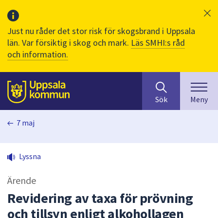
Just nu råder det stor risk för skogsbrand i Uppsala
län. Var försiktig i skog och mark.
Läs SMHI:s råd
och information.
Sök
huvudinnehåll
efter
Till sidans
Sök
Meny
innehåll
på
7 maj
webbplatsen.
När
du
Lyssna
börjar
skriva
Ärende
i
sökfältet
Revidering av taxa för prövning
kommer
och tillsyn enligt alkohollagen
sökförslag