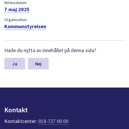
dem.
Mötesdatum:
7 maj 2025
Organisation:
Kommunstyrelsen
L
Hade du nytta av innehållet på denna sida?
ä
m
n
Nej
a
s
y
n
p
u
n
Kontakt
k
t
Kontaktcenter:
018-727 00 00
e