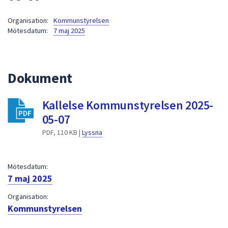
att
Organisation:
Kommunstyrelsen
presenteras
Mötesdatum:
7 maj 2025
under
fältet.
Använd
piltangenterna
Dokument
för
att
Kallelse Kommunstyrelsen 2025-
navigera
05-07
mellan
sökförslagen
PDF, 110 KB |
Lyssna
och
enter
Mötesdatum:
för
7 maj 2025
att
välja
Organisation:
något
Kommunstyrelsen
av