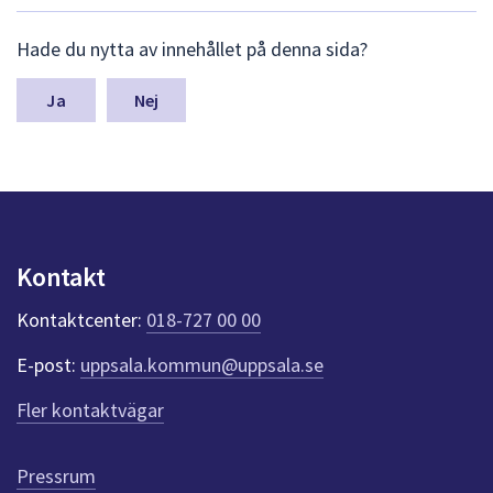
dem.
L
Hade du nytta av innehållet på denna sida?
ä
m
n
Nej
a
s
y
n
p
u
n
Kontakt
k
t
Kontaktcenter:
018-727 00 00
e
r
E-post:
uppsala.kommun@uppsala.se
f
ö
Fler kontaktvägar
r
d
e
Pressrum