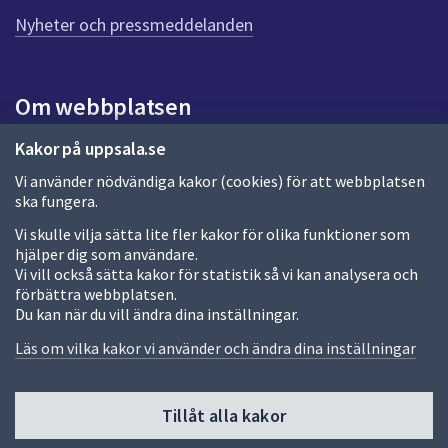
n
n
Nyheter och pressmeddelanden
a
s
i
Om webbplatsen
d
a
Om webbplatsen
Kakor på uppsala.se
Vi använder nödvändiga kakor (cookies) för att webbplatsen
Allmänna handlingar och diarium
ska fungera.
Behandling av personuppgifter
Vi skulle vilja sätta lite fler kakor för olika funktioner som
hjälper dig som användare.
Kakor
Vi vill också sätta kakor för statistik så vi kan analysera och
förbättra webbplatsen.
Språk (other languages)
Du kan när du vill ändra dina inställningar.
Tillgänglighetsredogörelse
Läs om vilka kakor vi använder och ändra dina inställningar
Tillåt alla kakor
Fler sätt att följa oss