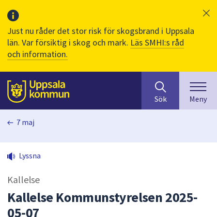
Just nu råder det stor risk för skogsbrand i Uppsala
län. Var försiktig i skog och mark.
Läs SMHI:s råd
och information.
Sök
huvudinnehåll
efter
Till sidans
Sök
Meny
innehåll
på
7 maj
webbplatsen.
När
du
Lyssna
börjar
skriva
Kallelse
i
sökfältet
Kallelse Kommunstyrelsen 2025-
kommer
05-07
sökförslag