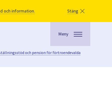
åd och information.
Stäng
Meny
ällningsstöd och pension för förtroendevalda