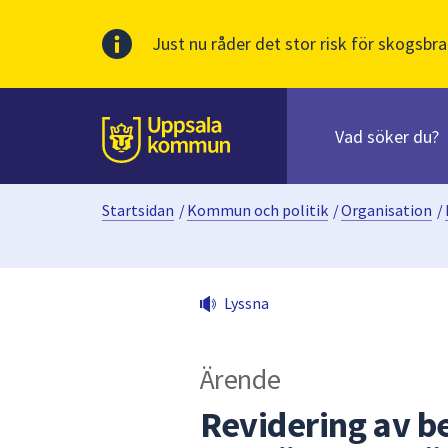
Just nu råder det stor risk för skogsbra
Sök
efter
huvudinnehåll
innehåll
Till sidans
på
webbplatsen.
Startsidan
/
Kommun och politik
/
Organisation
/
När
du
börjar
skriva
Lyssna
i
sökfältet
kommer
Ärende
sökförslag
att
Revidering av 
presenteras