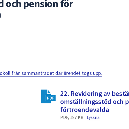
d och pension för
a
otokoll från sammanträdet där ärendet togs upp.
22. Revidering av bes
omställningsstöd och p
förtroendevalda
PDF, 187 KB |
Lyssna