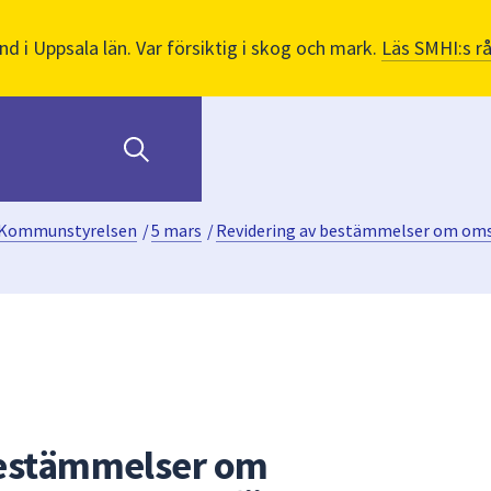
nd i Uppsala län. Var försiktig i skog och mark.
Läs SMHI:s r
Kommunstyrelsen
/
5 mars
/
Revidering av bestämmelser om omst
bestämmelser om