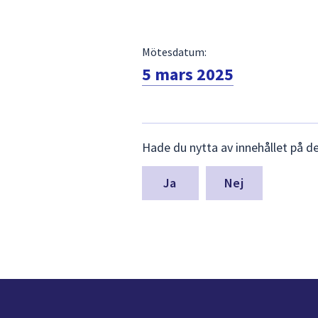
Mötesdatum:
5 mars 2025
Lämna
Hade du nytta av innehållet på d
synpunkter
för
denna
Nej
sida