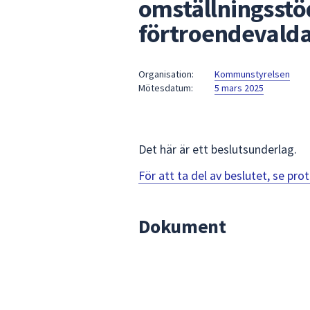
omställningsstö
under
fältet.
förtroendevald
Använd
piltangenterna
för
Organisation:
Kommunstyrelsen
Mötesdatum:
5 mars 2025
att
navigera
mellan
sökförslagen
Det här är ett beslutsunderlag.
och
enter
För att ta del av beslutet, se pr
för
att
Dokument
välja
något
av
dem.