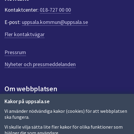
k
t
Kontaktcenter:
018-727 00 00
e
r
E-post:
uppsala.kommun@uppsala.se
f
ö
Fler kontaktvägar
r
d
e
Pressrum
n
n
Nyheter och pressmeddelanden
a
s
i
Om webbplatsen
d
a
Om webbplatsen
Kakor på uppsala.se
Vi använder nödvändiga kakor (cookies) för att webbplatsen
Allmänna handlingar och diarium
ska fungera.
Behandling av personuppgifter
Vi skulle vilja sätta lite fler kakor för olika funktioner som
hjälper dig som användare.