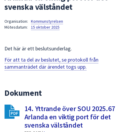
svenska välståndet
att
presenteras
under
Organisation:
Kommunstyrelsen
Mötesdatum:
15 oktober 2025
fältet.
Använd
piltangenterna
Det här är ett beslutsunderlag.
för
att
För att ta del av beslutet, se protokoll från
navigera
sammanträdet där ärendet togs upp.
mellan
sökförslagen
och
Dokument
enter
för
att
14. Yttrande över SOU 2025.67
välja
Arlanda en viktig port för det
något
svenska välståndet
av