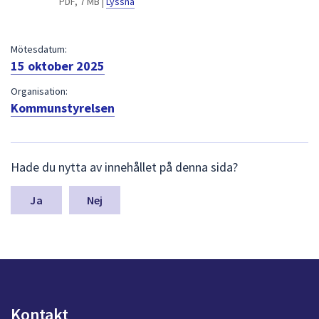
PDF, 7 MB |
Lyssna
dem.
Mötesdatum:
15 oktober 2025
Organisation:
Kommunstyrelsen
L
Hade du nytta av innehållet på denna sida?
ä
m
n
Nej
a
s
y
n
p
u
n
Kontakt