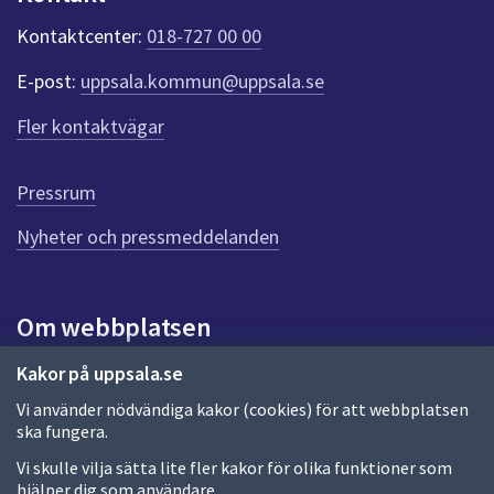
k
t
Kontaktcenter:
018-727 00 00
e
r
E-post:
uppsala.kommun@uppsala.se
f
ö
Fler kontaktvägar
r
d
e
Pressrum
n
n
Nyheter och pressmeddelanden
a
s
i
Om webbplatsen
d
a
Om webbplatsen
Kakor på uppsala.se
Vi använder nödvändiga kakor (cookies) för att webbplatsen
Allmänna handlingar och diarium
ska fungera.
Behandling av personuppgifter
Vi skulle vilja sätta lite fler kakor för olika funktioner som
hjälper dig som användare.