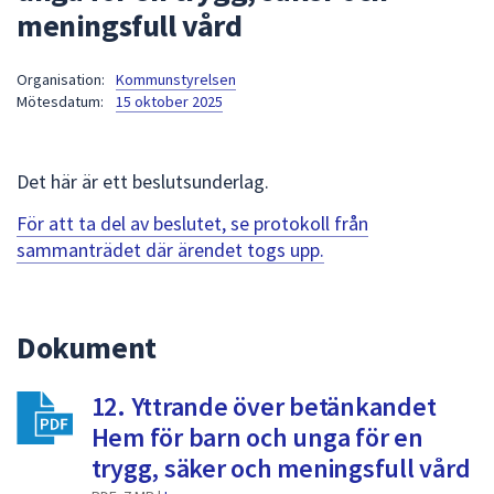
meningsfull vård
att
presenteras
under
Organisation:
Kommunstyrelsen
Mötesdatum:
15 oktober 2025
fältet.
Använd
piltangenterna
Det här är ett beslutsunderlag.
för
att
För att ta del av beslutet, se protokoll från
navigera
sammanträdet där ärendet togs upp.
mellan
sökförslagen
och
Dokument
enter
för
att
12. Yttrande över betänkandet
välja
Hem för barn och unga för en
något
trygg, säker och meningsfull vård
av