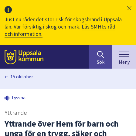
Just nu råder det stor risk för skogsbrand i Uppsala
län. Var försiktig i skog och mark.
Läs SMHI:s råd
och information.
Sök
huvudinnehåll
efter
Till sidans
Sök
Meny
innehåll
på
15 oktober
webbplatsen.
När
du
Lyssna
börjar
skriva
Yttrande
i
sökfältet
Yttrande över Hem för barn och
kommer
unga för en trygg, säker och
sökförslag