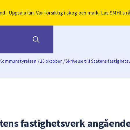
nd i Uppsala län. Var försiktig i skog och mark.
Läs SMHI:s r
Kommunstyrelsen
/
15 oktober
/
Skrivelse till Statens fastighet
tatens fastighetsverk angåend