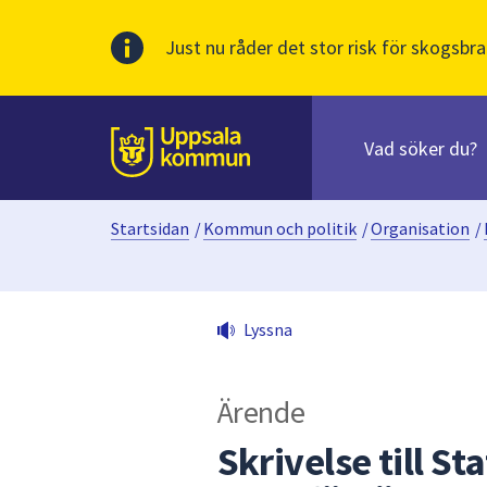
Just nu råder det stor risk för skogsbra
Sök
efter
huvudinnehåll
innehåll
Till sidans
på
webbplatsen.
Startsidan
/
Kommun och politik
/
Organisation
/
När
du
börjar
skriva
Lyssna
i
sökfältet
kommer
Ärende
sökförslag
att
Skrivelse till S
presenteras