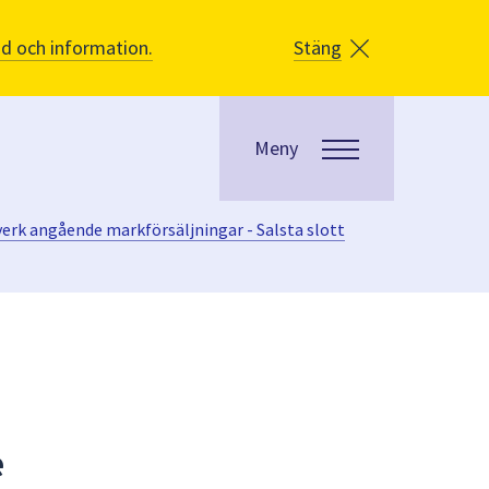
åd och information.
Stäng
Meny
sverk angående markförsäljningar - Salsta slott
e