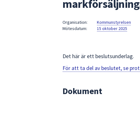
markförsäljninga
under
fältet.
Använd
Organisation:
Kommunstyrelsen
piltangenterna
Mötesdatum:
15 oktober 2025
för
att
navigera
mellan
Det här är ett beslutsunderlag.
sökförslagen
För att ta del av beslutet, se pr
och
enter
för
Dokument
att
välja
något
av
dem.