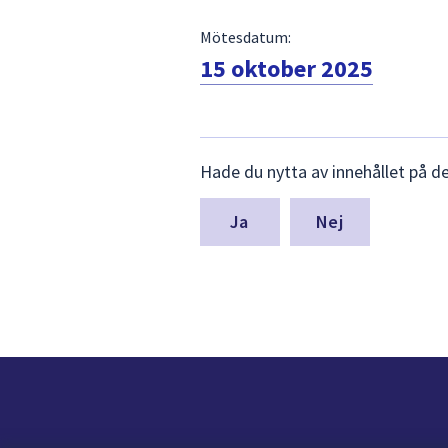
Mötesdatum:
15 oktober 2025
Lämna
Hade du nytta av innehållet på d
synpunkter
för
denna
Nej
sida