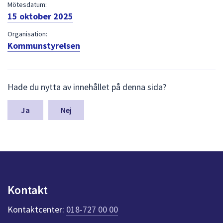
dem.
Mötesdatum:
15 oktober 2025
Organisation:
Kommunstyrelsen
L
Hade du nytta av innehållet på denna sida?
ä
m
n
Nej
a
s
y
n
p
u
n
Kontakt
k
t
Kontaktcenter:
018-727 00 00
e