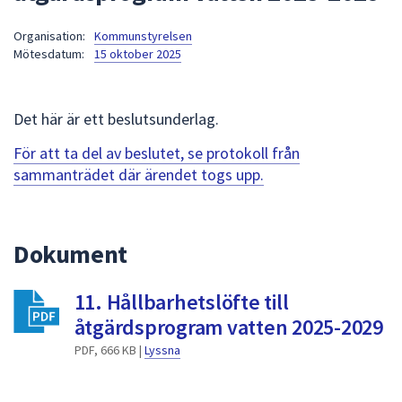
att
Organisation:
Kommunstyrelsen
presenteras
Mötesdatum:
15 oktober 2025
under
fältet.
Använd
Det här är ett beslutsunderlag.
piltangenterna
för
För att ta del av beslutet, se protokoll från
att
sammanträdet där ärendet togs upp.
navigera
mellan
sökförslagen
Dokument
och
enter
11. Hållbarhetslöfte till
för
att
åtgärdsprogram vatten 2025-2029
välja
PDF, 666 KB |
Lyssna
något
av