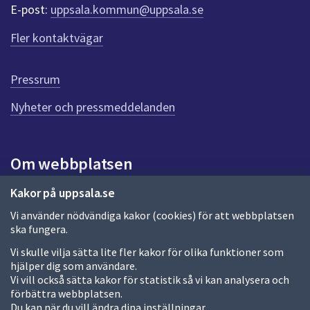
r
E-post:
uppsala.kommun@uppsala.se
f
ö
Fler kontaktvägar
r
d
e
Pressrum
n
n
Nyheter och pressmeddelanden
a
s
i
Om webbplatsen
d
a
Om webbplatsen
Kakor på uppsala.se
Vi använder nödvändiga kakor (cookies) för att webbplatsen
Allmänna handlingar och diarium
ska fungera.
Behandling av personuppgifter
Vi skulle vilja sätta lite fler kakor för olika funktioner som
hjälper dig som användare.
Kakor
Vi vill också sätta kakor för statistik så vi kan analysera och
förbättra webbplatsen.
Språk (other languages)
Du kan när du vill ändra dina inställningar.