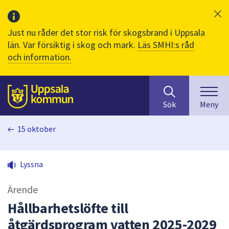
Just nu råder det stor risk för skogsbrand i Uppsala
län. Var försiktig i skog och mark.
Läs SMHI:s råd
och information.
Sök
huvudinnehåll
efter
Till sidans
Sök
Meny
innehåll
på
15 oktober
webbplatsen.
När
du
Lyssna
börjar
skriva
Ärende
i
sökfältet
Hållbarhetslöfte till
kommer
åtgärdsprogram vatten 2025-2029
sökförslag