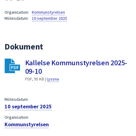
att
Organisation:
Kommunstyrelsen
presenteras
Mötesdatum:
10 september 2025
under
fältet.
Använd
piltangenterna
Dokument
för
att
Kallelse Kommunstyrelsen 2025-
navigera
09-10
mellan
sökförslagen
PDF, 95 KB |
Lyssna
och
enter
Mötesdatum:
för
10 september 2025
att
välja
Organisation:
något
Kommunstyrelsen
av