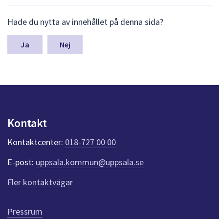
dem.
L
Hade du nytta av innehållet på denna sida?
ä
m
n
Nej
a
s
y
n
p
u
n
Kontakt
k
t
Kontaktcenter:
018-727 00 00
e
r
E-post:
uppsala.kommun@uppsala.se
f
ö
Fler kontaktvägar
r
d
e
Pressrum