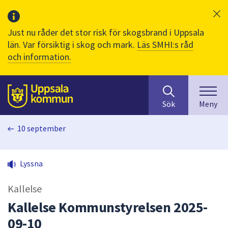
Just nu råder det stor risk för skogsbrand i Uppsala
län. Var försiktig i skog och mark.
Läs SMHI:s råd
och information.
Sök
huvudinnehåll
efter
Till sidans
Sök
Meny
innehåll
på
10 september
webbplatsen.
När
du
Lyssna
börjar
skriva
Kallelse
i
sökfältet
Kallelse Kommunstyrelsen 2025-
kommer
09-10
sökförslag