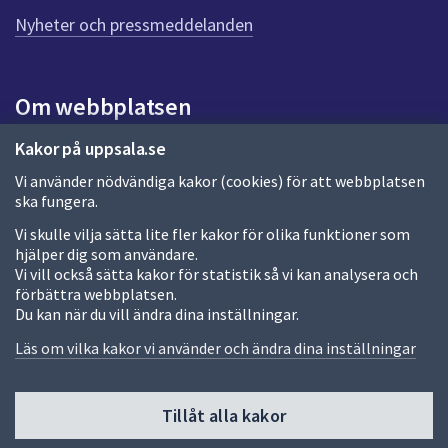
n
n
Nyheter och pressmeddelanden
a
s
i
Om webbplatsen
d
a
Om webbplatsen
Kakor på uppsala.se
Vi använder nödvändiga kakor (cookies) för att webbplatsen
Allmänna handlingar och diarium
ska fungera.
Behandling av personuppgifter
Vi skulle vilja sätta lite fler kakor för olika funktioner som
hjälper dig som användare.
Kakor
Vi vill också sätta kakor för statistik så vi kan analysera och
förbättra webbplatsen.
Språk (other languages)
Du kan när du vill ändra dina inställningar.
Tillgänglighetsredogörelse
Läs om vilka kakor vi använder och ändra dina inställningar
Tillåt alla kakor
Fler sätt att följa oss