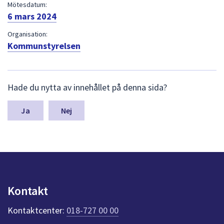
dem.
Mötesdatum:
6 mars 2024
Organisation:
Kommunstyrelsen
L
Hade du nytta av innehållet på denna sida?
ä
m
n
Nej
a
s
y
n
p
u
n
Kontakt
k
t
Kontaktcenter:
018-727 00 00
e