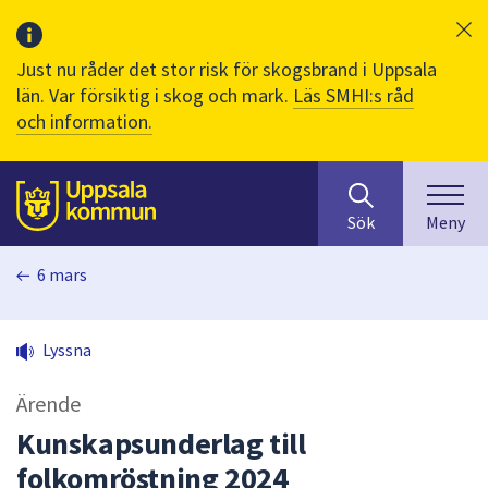
Just nu råder det stor risk för skogsbrand i Uppsala
län. Var försiktig i skog och mark.
Läs SMHI:s råd
och information.
Sök
huvudinnehåll
efter
Till sidans
Sök
Meny
innehåll
på
6 mars
webbplatsen.
När
du
Lyssna
börjar
skriva
Ärende
i
sökfältet
Kunskapsunderlag till
kommer
folkomröstning 2024
sökförslag