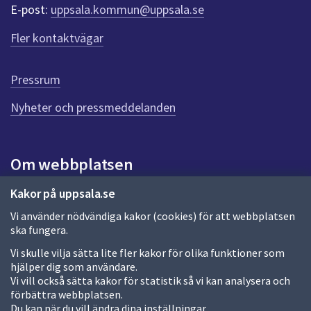
r
E-post:
uppsala.kommun@uppsala.se
f
ö
Fler kontaktvägar
r
d
e
Pressrum
n
n
Nyheter och pressmeddelanden
a
s
i
Om webbplatsen
d
a
Om webbplatsen
Kakor på uppsala.se
Vi använder nödvändiga kakor (cookies) för att webbplatsen
Allmänna handlingar och diarium
ska fungera.
Behandling av personuppgifter
Vi skulle vilja sätta lite fler kakor för olika funktioner som
hjälper dig som användare.
Kakor
Vi vill också sätta kakor för statistik så vi kan analysera och
förbättra webbplatsen.
Språk (other languages)
Du kan när du vill ändra dina inställningar.