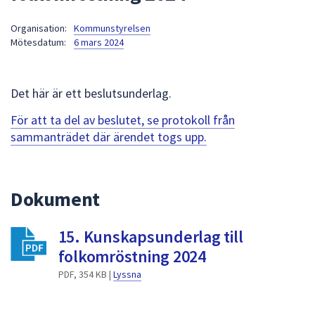
att
Organisation:
Kommunstyrelsen
presenteras
Mötesdatum:
6 mars 2024
under
fältet.
Använd
Det här är ett beslutsunderlag.
piltangenterna
för
För att ta del av beslutet, se protokoll från
att
sammanträdet där ärendet togs upp.
navigera
mellan
sökförslagen
Dokument
och
enter
15. Kunskapsunderlag till
för
att
folkomröstning 2024
välja
PDF, 354 KB |
Lyssna
något
av