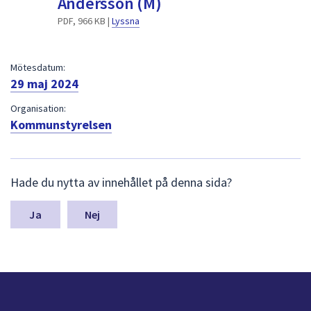
Andersson (M)
dem.
PDF, 966 KB |
Lyssna
Mötesdatum:
29 maj 2024
Organisation:
Kommunstyrelsen
L
Hade du nytta av innehållet på denna sida?
ä
m
n
Nej
a
s
y
n
p
u