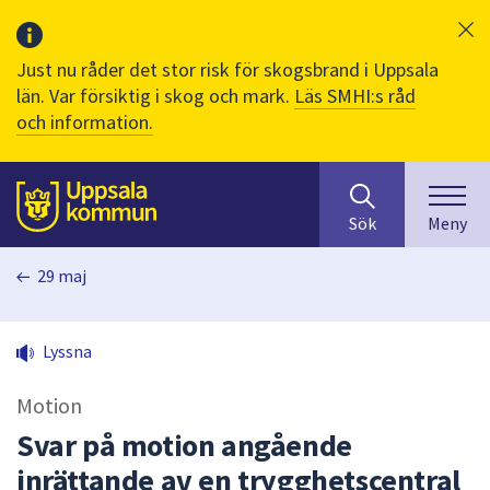
Just nu råder det stor risk för skogsbrand i Uppsala
län. Var försiktig i skog och mark.
Läs SMHI:s råd
och information.
Sök
huvudinnehåll
efter
Till sidans
Sök
Meny
innehåll
på
29 maj
webbplatsen.
När
du
Lyssna
börjar
skriva
Motion
i
sökfältet
Svar på motion angående
kommer
inrättande av en trygghetscentral
sökförslag