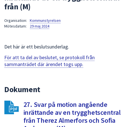
från (M)
att
presenteras
under
Organisation:
Kommunstyrelsen
Mötesdatum:
29 maj 2024
fältet.
Använd
piltangenterna
Det här är ett beslutsunderlag.
för
att
För att ta del av beslutet, se protokoll från
navigera
sammanträdet där ärendet togs upp.
mellan
sökförslagen
och
Dokument
enter
för
att
27. Svar på motion angående
välja
inrättande av en trygghetscentral
något
från Therez Almerfors och Sofia
av