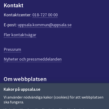
n
Kontakt
k
t
Kontaktcenter:
018-727 00 00
e
r
E-post:
uppsala.kommun@uppsala.se
f
ö
Fler kontaktvägar
r
d
e
Pressrum
n
n
Nyheter och pressmeddelanden
a
s
i
Om webbplatsen
d
a
Om webbplatsen
Kakor på uppsala.se
Vi använder nödvändiga kakor (cookies) för att webbplatsen
Allmänna handlingar och diarium
ska fungera.
Behandling av personuppgifter