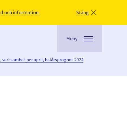
åd och information.
Stäng
Meny
 verksamhet per april, helårsprognos 2024