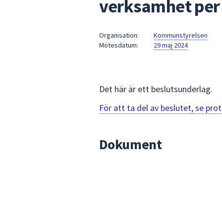
verksamhet per 
under
fältet.
Använd
Organisation:
Kommunstyrelsen
piltangenterna
Mötesdatum:
29 maj 2024
för
att
navigera
mellan
Det här är ett beslutsunderlag.
sökförslagen
För att ta del av beslutet, se pr
och
enter
för
Dokument
att
välja
något
av
dem.