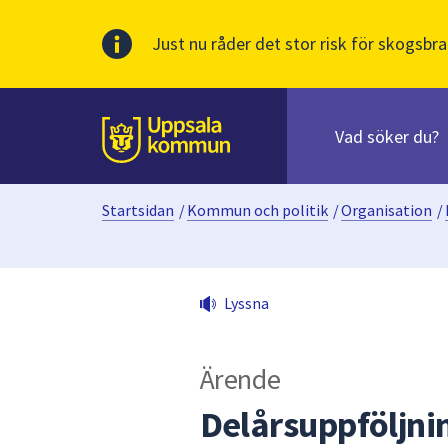
Just nu råder det stor risk för skogsbra
Sök
efter
huvudinnehåll
innehåll
Till sidans
på
webbplatsen.
Startsidan
/
Kommun och politik
/
Organisation
/
När
du
börjar
skriva
Lyssna
i
sökfältet
kommer
Ärende
sökförslag
att
Delårsuppföljni
presenteras