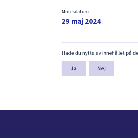
Mötesdatum:
29 maj 2024
Lämna
Hade du nytta av innehållet på d
synpunkter
för
denna
Nej
sida