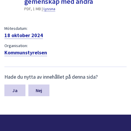
gemenskap med andra
dem.
PDF, 1 MB |
Lyssna
Mötesdatum:
18 oktober 2024
Organisation:
Kommunstyrelsen
L
Hade du nytta av innehållet på denna sida?
ä
m
n
Nej
a
s
y
n
p
u