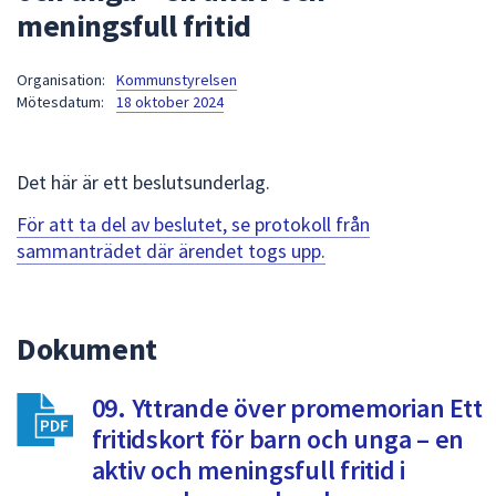
meningsfull fritid
att
presenteras
under
Organisation:
Kommunstyrelsen
Mötesdatum:
18 oktober 2024
fältet.
Använd
piltangenterna
Det här är ett beslutsunderlag.
för
att
För att ta del av beslutet, se protokoll från
navigera
sammanträdet där ärendet togs upp.
mellan
sökförslagen
och
Dokument
enter
för
att
09. Yttrande över promemorian Ett
välja
fritidskort för barn och unga – en
något
aktiv och meningsfull fritid i
av