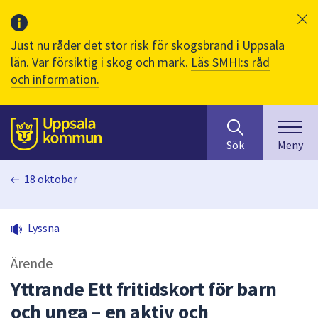
Just nu råder det stor risk för skogsbrand i Uppsala
län. Var försiktig i skog och mark.
Läs SMHI:s råd
och information.
Sök
huvudinnehåll
efter
Till sidans
Sök
Meny
innehåll
på
18 oktober
webbplatsen.
När
du
Lyssna
börjar
skriva
Ärende
i
sökfältet
Yttrande Ett fritidskort för barn
kommer
och unga – en aktiv och
sökförslag