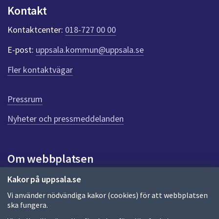
n
Kontakt
k
t
Kontaktcenter:
018-727 00 00
e
r
E-post:
uppsala.kommun@uppsala.se
f
ö
Fler kontaktvägar
r
d
e
Pressrum
n
n
Nyheter och pressmeddelanden
a
s
i
Om webbplatsen
d
a
Om webbplatsen
Kakor på uppsala.se
Vi använder nödvändiga kakor (cookies) för att webbplatsen
Allmänna handlingar och diarium
ska fungera.
Behandling av personuppgifter