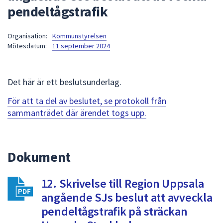
pendeltågstrafik
att
presenteras
under
Organisation:
Kommunstyrelsen
Mötesdatum:
11 september 2024
fältet.
Använd
piltangenterna
Det här är ett beslutsunderlag.
för
att
För att ta del av beslutet, se protokoll från
navigera
sammanträdet där ärendet togs upp.
mellan
sökförslagen
och
Dokument
enter
för
att
12. Skrivelse till Region Uppsala
välja
angående SJs beslut att avveckla
något
pendeltågstrafik på sträckan
av