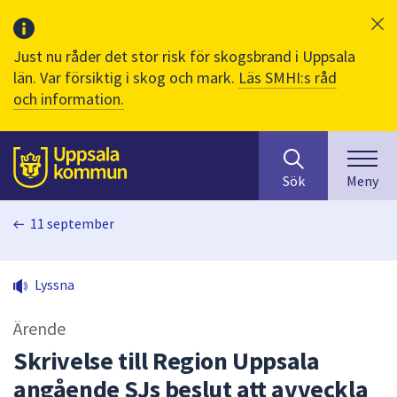
Just nu råder det stor risk för skogsbrand i Uppsala
län. Var försiktig i skog och mark.
Läs SMHI:s råd
och information.
Sök
huvudinnehåll
efter
Till sidans
Sök
Meny
innehåll
på
11 september
webbplatsen.
När
du
Lyssna
börjar
skriva
Ärende
i
sökfältet
Skrivelse till Region Uppsala
kommer
angående SJs beslut att avveckla
sökförslag