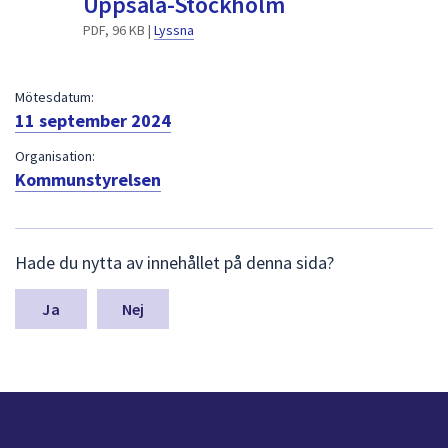
Uppsala-Stockholm
dem.
PDF, 96 KB |
Lyssna
Mötesdatum:
11 september 2024
Organisation:
Kommunstyrelsen
L
Hade du nytta av innehållet på denna sida?
ä
m
n
Nej
a
s
y
n
p
u