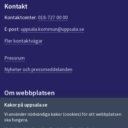
n
Kontakt
k
t
Kontaktcenter:
018-727 00 00
e
r
E-post:
uppsala.kommun@uppsala.se
f
ö
Fler kontaktvägar
r
d
e
Pressrum
n
n
Nyheter och pressmeddelanden
a
s
i
Om webbplatsen
d
a
Om webbplatsen
Kakor på uppsala.se
Vi använder nödvändiga kakor (cookies) för att webbplatsen
Allmänna handlingar och diarium
ska fungera.
Behandling av personuppgifter