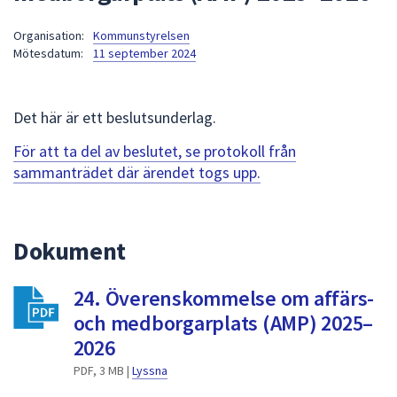
att
Organisation:
Kommunstyrelsen
presenteras
Mötesdatum:
11 september 2024
under
fältet.
Använd
Det här är ett beslutsunderlag.
piltangenterna
för
För att ta del av beslutet, se protokoll från
att
sammanträdet där ärendet togs upp.
navigera
mellan
sökförslagen
Dokument
och
enter
24. Överenskommelse om affärs-
för
att
och medborgarplats (AMP) 2025–
välja
2026
något
PDF, 3 MB |
Lyssna
av