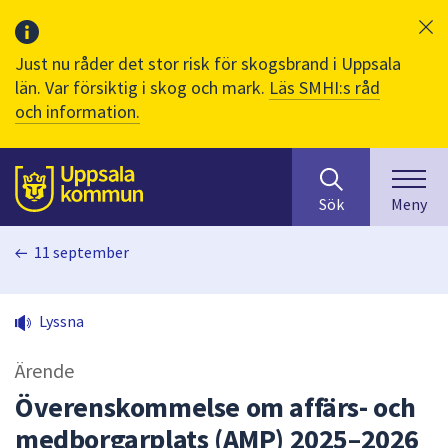
Just nu råder det stor risk för skogsbrand i Uppsala
län. Var försiktig i skog och mark.
Läs SMHI:s råd
och information.
Sök
huvudinnehåll
efter
Till sidans
Sök
Meny
innehåll
på
11 september
webbplatsen.
När
du
Lyssna
börjar
skriva
Ärende
i
sökfältet
Överenskommelse om affärs- och
kommer
medborgarplats (AMP) 2025–2026
sökförslag