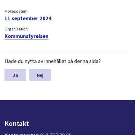
dem.
Mötesdatum:
11 september 2024
Organisation:
Kommunstyrelsen
L
Hade du nytta av innehållet på denna sida?
ä
m
n
Nej
a
s
y
n
p
u
n
Kontakt
k
t