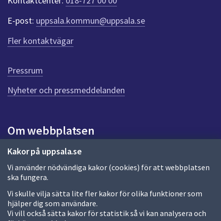
Kontaktcenter:
018-727 00 00
e
r
E-post:
uppsala.kommun@uppsala.se
f
ö
Fler kontaktvägar
r
d
e
Pressrum
n
n
Nyheter och pressmeddelanden
a
s
i
Om webbplatsen
d
a
Om webbplatsen
Kakor på uppsala.se
Vi använder nödvändiga kakor (cookies) för att webbplatsen
Allmänna handlingar och diarium
ska fungera.
Behandling av personuppgifter
Vi skulle vilja sätta lite fler kakor för olika funktioner som
hjälper dig som användare.
Kakor
Vi vill också sätta kakor för statistik så vi kan analysera och