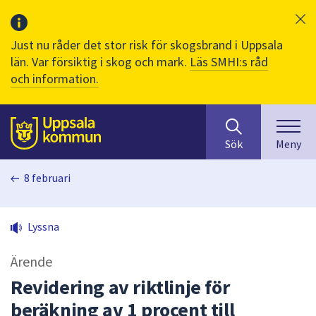
Just nu råder det stor risk för skogsbrand i Uppsala
län. Var försiktig i skog och mark.
Läs SMHI:s råd
och information.
Sök
huvudinnehåll
efter
Till sidans
Sök
Meny
innehåll
på
8 februari
webbplatsen.
När
du
Lyssna
börjar
skriva
Ärende
i
sökfältet
Revidering av riktlinje för
kommer
beräkning av 1 procent till
sökförslag