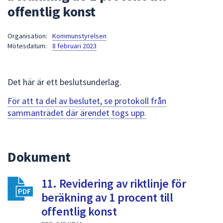
offentlig konst
att
presenteras
under
Organisation:
Kommunstyrelsen
Mötesdatum:
8 februari 2023
fältet.
Använd
piltangenterna
Det här är ett beslutsunderlag.
för
att
För att ta del av beslutet, se protokoll från
navigera
sammanträdet där ärendet togs upp.
mellan
sökförslagen
och
Dokument
enter
för
att
11. Revidering av riktlinje för
välja
beräkning av 1 procent till
något
offentlig konst
av