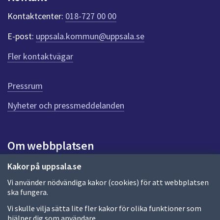
k
t
Kontaktcenter:
018-727 00 00
e
r
E-post:
uppsala.kommun@uppsala.se
f
ö
Fler kontaktvägar
r
d
e
Pressrum
n
n
Nyheter och pressmeddelanden
a
s
i
Om webbplatsen
d
a
Om webbplatsen
Kakor på uppsala.se
Vi använder nödvändiga kakor (cookies) för att webbplatsen
Allmänna handlingar och diarium
ska fungera.
Behandling av personuppgifter
Vi skulle vilja sätta lite fler kakor för olika funktioner som
hjälper dig som användare.