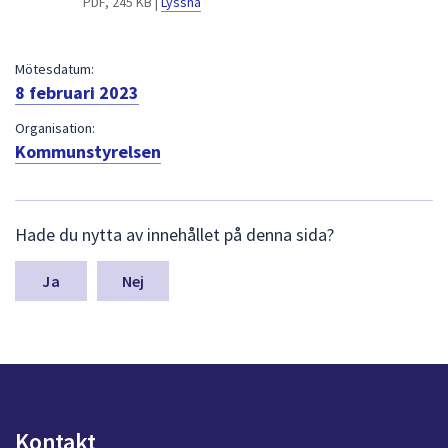
PDF, 245 KB |
Lyssna
dem.
Mötesdatum:
8 februari 2023
Organisation:
Kommunstyrelsen
L
Hade du nytta av innehållet på denna sida?
ä
m
n
Nej
a
s
y
n
p
u
n
Kontakt