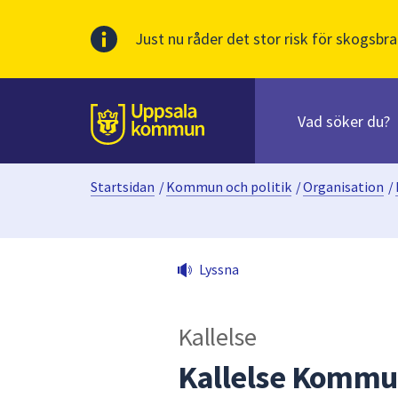
Just nu råder det stor risk för skogsbra
Sök
efter
huvudinnehåll
innehåll
Till sidans
på
webbplatsen.
Startsidan
/
Kommun och politik
/
Organisation
/
När
du
börjar
skriva
Lyssna
i
sökfältet
kommer
Kallelse
sökförslag
att
Kallelse Kommu
presenteras