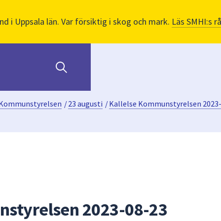
nd i Uppsala län. Var försiktig i skog och mark.
Läs SMHI:s r
Kommunstyrelsen
/
23 augusti
/
Kallelse Kommunstyrelsen 2023
nstyrelsen 2023-08-23