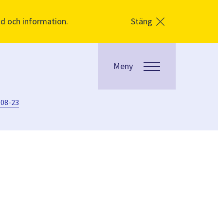
åd och information.
Stäng
Meny
-08-23