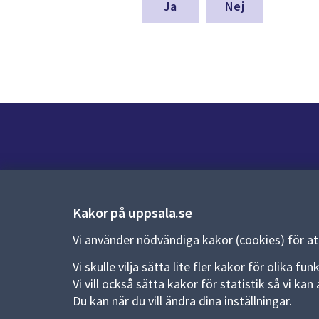
denna
Nej
sida
Kontakt
Kontaktcenter:
018-727 00 00
Kakor på uppsala.se
E-post:
uppsala.kommun@uppsala.se
Vi använder nödvändiga kakor (cookies) för a
Fler kontaktvägar
Vi skulle vilja sätta lite fler kakor för olika 
Vi vill också sätta kakor för statistik så vi k
Du kan när du vill ändra dina inställningar.
Pressrum