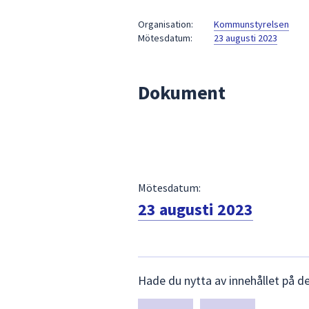
under
fältet.
Organisation:
Kommunstyrelsen
Mötesdatum:
23 augusti 2023
Använd
piltangenterna
för
Dokument
att
navigera
mellan
sökförslagen
och
enter
Mötesdatum:
för
att
23 augusti 2023
välja
något
av
Lämna
dem.
Hade du nytta av innehållet på d
synpunkter
för