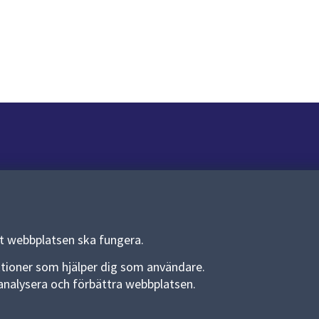
Om webbplatsen
Om webbplatsen
Allmänna handlingar och diarium
tt webbplatsen ska fungera.
Behandling av personuppgifter
funktioner som hjälper dig som användare.
an analysera och förbättra webbplatsen.
Kakor