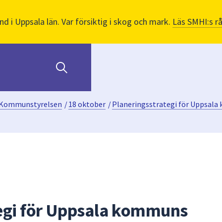
nd i Uppsala län. Var försiktig i skog och mark.
Läs SMHI:s r
Kommunstyrelsen
/
18 oktober
/
Planeringsstrategi för Uppsala
egi för Uppsala kommuns