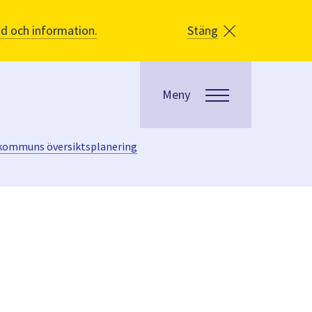
åd och information.
Stäng
Meny
 kommuns översiktsplanering