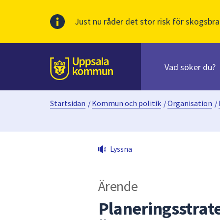
Just nu råder det stor risk för skogsbra
Sök
efter
huvudinnehåll
innehåll
Till sidans
på
webbplatsen.
Startsidan
/
Kommun och politik
/
Organisation
/
När
du
börjar
skriva
Lyssna
i
sökfältet
kommer
Ärende
sökförslag
att
Planeringsstrat
presenteras