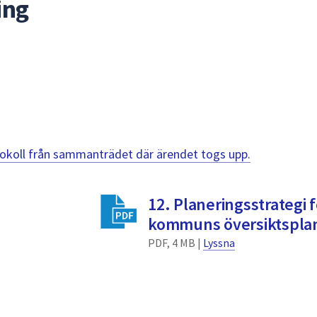
ing
otokoll från sammanträdet där ärendet togs upp.
12. Planeringsstrategi 
kommuns översiktspla
PDF, 4 MB |
Lyssna