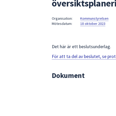
översiktsplaner
under
fältet.
Använd
Organisation:
Kommunstyrelsen
piltangenterna
Mötesdatum:
18 oktober 2023
för
att
navigera
mellan
Det här är ett beslutsunderlag.
sökförslagen
För att ta del av beslutet, se pr
och
enter
för
Dokument
att
välja
något
av
dem.