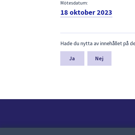
Mötesdatum:
18 oktober 2023
Lämna
Hade du nytta av innehållet på d
synpunkter
för
denna
Nej
sida
Kontakt