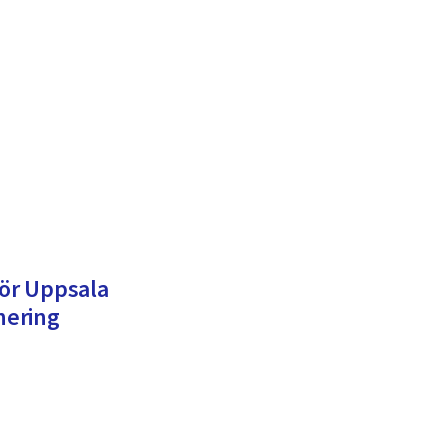
för Uppsala
nering