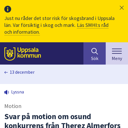
Just nu råder det stor risk för skogsbrand i Uppsala
län. Var försiktig i skog och mark.
Läs SMHI:s råd
och information.
Sök
huvudinnehåll
efter
Till sidans
Sök
Meny
innehåll
på
13 december
webbplatsen.
När
du
Lyssna
börjar
skriva
Motion
i
sökfältet
Svar på motion om osund
kommer
konkurrens från Therez Almerfors
sökförslag