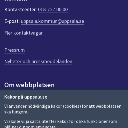
k
t
Kontaktcenter:
018-727 00 00
e
r
E-post:
uppsala.kommun@uppsala.se
f
ö
Fler kontaktvägar
r
d
e
Pressrum
n
n
Nyheter och pressmeddelanden
a
s
i
Om webbplatsen
d
a
Om webbplatsen
Kakor på uppsala.se
Vi använder nödvändiga kakor (cookies) för att webbplatsen
Allmänna handlingar och diarium
ska fungera.
Behandling av personuppgifter
Vi skulle vilja sätta lite fler kakor för olika funktioner som
hjälper dig som användare.