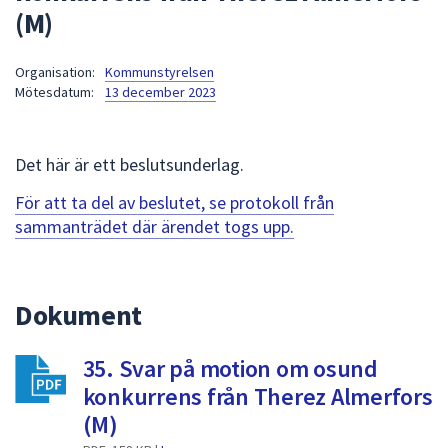
(M)
att
presenteras
under
Organisation:
Kommunstyrelsen
Mötesdatum:
13 december 2023
fältet.
Använd
piltangenterna
Det här är ett beslutsunderlag.
för
att
För att ta del av beslutet, se protokoll från
navigera
sammanträdet där ärendet togs upp.
mellan
sökförslagen
och
Dokument
enter
för
att
35. Svar på motion om osund
välja
konkurrens från Therez Almerfors
något
(M)
av