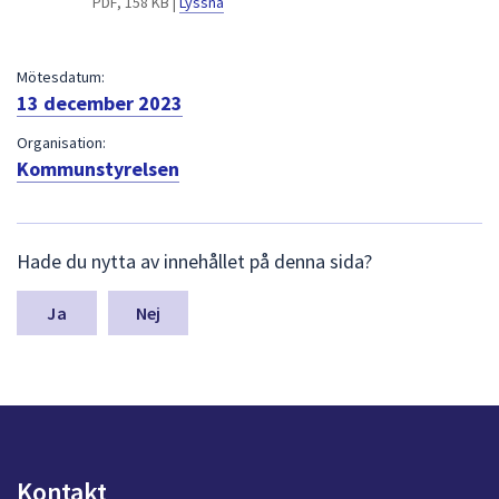
PDF, 158 KB |
Lyssna
dem.
Mötesdatum:
13 december 2023
Organisation:
Kommunstyrelsen
L
Hade du nytta av innehållet på denna sida?
ä
m
n
Nej
a
s
y
n
p
u
n
Kontakt