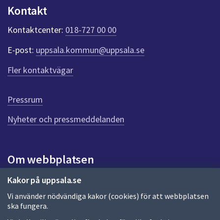
n
Kontakt
k
t
Kontaktcenter:
018-727 00 00
e
r
E-post:
uppsala.kommun@uppsala.se
f
ö
Fler kontaktvägar
r
d
e
Pressrum
n
n
Nyheter och pressmeddelanden
a
s
i
Om webbplatsen
d
a
Om webbplatsen
Kakor på uppsala.se
Vi använder nödvändiga kakor (cookies) för att webbplatsen
Allmänna handlingar och diarium
ska fungera.
Behandling av personuppgifter