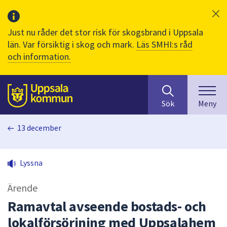
Just nu råder det stor risk för skogsbrand i Uppsala
län. Var försiktig i skog och mark.
Läs SMHI:s råd
och information.
Sök
huvudinnehåll
efter
Till sidans
Sök
Meny
innehåll
på
13 december
webbplatsen.
När
du
Lyssna
börjar
skriva
Ärende
i
sökfältet
Ramavtal avseende bostads- och
kommer
lokalförsörjning med Uppsalahem
sökförslag