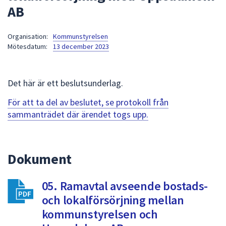
AB
att
presenteras
under
Organisation:
Kommunstyrelsen
Mötesdatum:
13 december 2023
fältet.
Använd
piltangenterna
Det här är ett beslutsunderlag.
för
att
För att ta del av beslutet, se protokoll från
navigera
sammanträdet där ärendet togs upp.
mellan
sökförslagen
och
Dokument
enter
för
att
05. Ramavtal avseende bostads-
välja
och lokalförsörjning mellan
något
kommunstyrelsen och
av