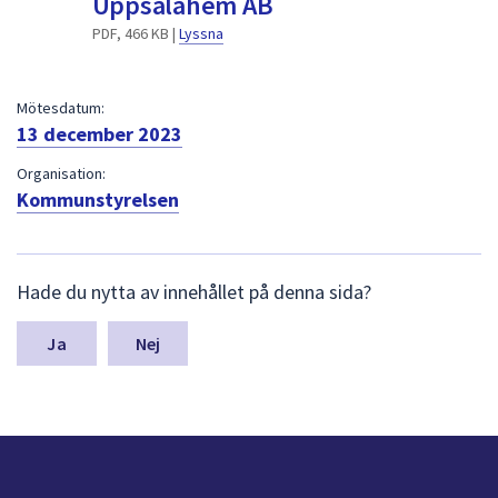
Uppsalahem AB
dem.
PDF, 466 KB |
Lyssna
Mötesdatum:
13 december 2023
Organisation:
Kommunstyrelsen
L
Hade du nytta av innehållet på denna sida?
ä
m
n
Nej
a
s
y
n
p
u