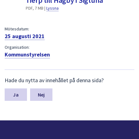
Tierp till Hagby i Sigtuna
dem.
PDF, 7 MB |
Lyssna
Mötesdatum:
25 augusti 2021
Organisation:
Kommunstyrelsen
L
Hade du nytta av innehållet på denna sida?
ä
m
n
Nej
a
s
y
n
p
u