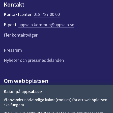
n
Kontakt
k
t
Kontaktcenter:
018-727 00 00
e
r
E-post:
uppsala.kommun@uppsala.se
f
ö
Fler kontaktvägar
r
d
e
Pressrum
n
n
Nyheter och pressmeddelanden
a
s
i
Om webbplatsen
d
a
Om webbplatsen
Kakor på uppsala.se
Vi använder nödvändiga kakor (cookies) för att webbplatsen
Allmänna handlingar och diarium
ska fungera.
Behandling av personuppgifter
Vi skulle vilja sätta lite fler kakor för olika funktioner som