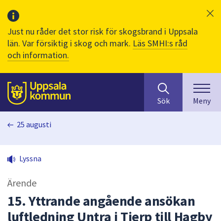
Just nu råder det stor risk för skogsbrand i Uppsala
län. Var försiktig i skog och mark.
Läs SMHI:s råd
och information.
Sök
huvudinnehåll
efter
Till sidans
Sök
Meny
innehåll
på
25 augusti
webbplatsen.
När
du
Lyssna
börjar
skriva
Ärende
i
sökfältet
15. Yttrande angående ansökan
kommer
luftledning Untra i Tierp till Hagby
sökförslag