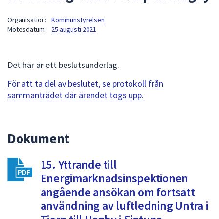
att
Organisation:
Kommunstyrelsen
presenteras
Mötesdatum:
25 augusti 2021
under
fältet.
Använd
Det här är ett beslutsunderlag.
piltangenterna
för
För att ta del av beslutet, se protokoll från
att
sammanträdet där ärendet togs upp.
navigera
mellan
sökförslagen
Dokument
och
enter
15. Yttrande till
för
att
Energimarknadsinspektionen
välja
angående ansökan om fortsatt
något
användning av luftledning Untra i
av