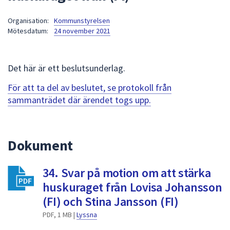
att
Organisation:
Kommunstyrelsen
presenteras
Mötesdatum:
24 november 2021
under
fältet.
Använd
Det här är ett beslutsunderlag.
piltangenterna
för
För att ta del av beslutet, se protokoll från
att
sammanträdet där ärendet togs upp.
navigera
mellan
sökförslagen
Dokument
och
enter
34. Svar på motion om att stärka
för
att
huskuraget från Lovisa Johansson
välja
(FI) och Stina Jansson (FI)
något
PDF, 1 MB |
Lyssna
av