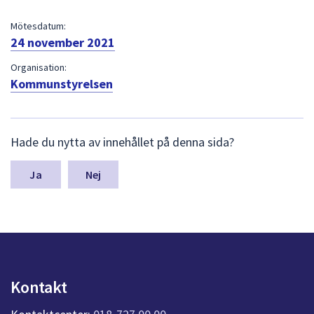
dem.
Mötesdatum:
24 november 2021
Organisation:
Kommunstyrelsen
L
Hade du nytta av innehållet på denna sida?
ä
m
n
Nej
a
s
y
n
p
u
n
Kontakt
k
t