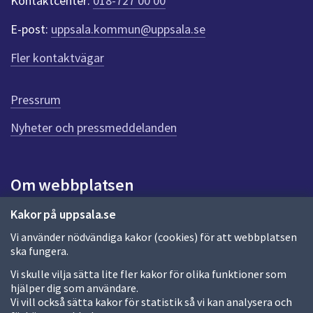
Kontaktcenter:
018-727 00 00
e
r
E-post:
uppsala.kommun@uppsala.se
f
ö
Fler kontaktvägar
r
d
e
Pressrum
n
n
Nyheter och pressmeddelanden
a
s
i
Om webbplatsen
d
a
Om webbplatsen
Kakor på uppsala.se
Vi använder nödvändiga kakor (cookies) för att webbplatsen
Allmänna handlingar och diarium
ska fungera.
Behandling av personuppgifter
Vi skulle vilja sätta lite fler kakor för olika funktioner som
hjälper dig som användare.
Kakor
Vi vill också sätta kakor för statistik så vi kan analysera och