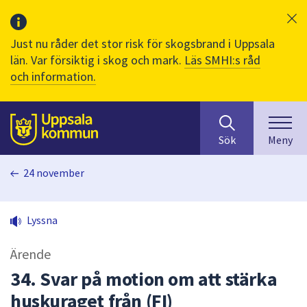
Just nu råder det stor risk för skogsbrand i Uppsala
län. Var försiktig i skog och mark.
Läs SMHI:s råd
och information.
Sök
huvudinnehåll
efter
Till sidans
Sök
Meny
innehåll
på
24 november
webbplatsen.
När
du
Lyssna
börjar
skriva
Ärende
i
sökfältet
34. Svar på motion om att stärka
kommer
huskuraget från (FI)
sökförslag