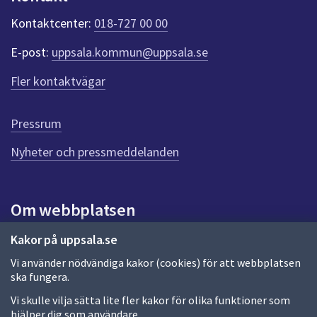
k
t
Kontaktcenter:
018-727 00 00
e
r
E-post:
uppsala.kommun@uppsala.se
f
ö
Fler kontaktvägar
r
d
e
Pressrum
n
n
Nyheter och pressmeddelanden
a
s
i
Om webbplatsen
d
a
Om webbplatsen
Kakor på uppsala.se
Vi använder nödvändiga kakor (cookies) för att webbplatsen
Allmänna handlingar och diarium
ska fungera.
Behandling av personuppgifter
Vi skulle vilja sätta lite fler kakor för olika funktioner som
hjälper dig som användare.