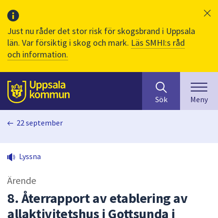
Just nu råder det stor risk för skogsbrand i Uppsala
län. Var försiktig i skog och mark.
Läs SMHI:s råd
och information.
Sök
huvudinnehåll
efter
Till sidans
Sök
Meny
innehåll
på
22 september
webbplatsen.
När
du
Lyssna
börjar
skriva
Ärende
i
sökfältet
8. Återrapport av etablering av
kommer
allaktivitetshus i Gottsunda i
sökförslag