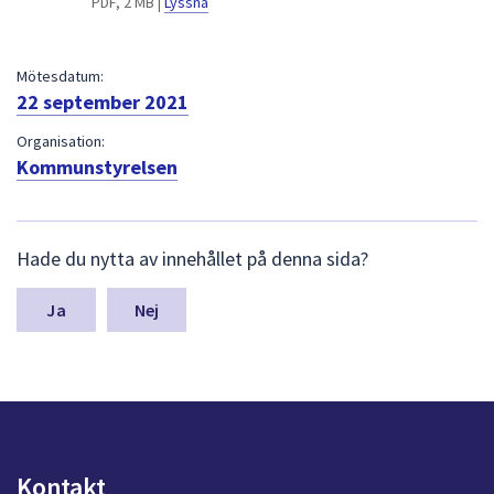
PDF, 2 MB |
Lyssna
dem.
Mötesdatum:
22 september 2021
Organisation:
Kommunstyrelsen
L
Hade du nytta av innehållet på denna sida?
ä
m
n
Nej
a
s
y
n
p
u
n
Kontakt