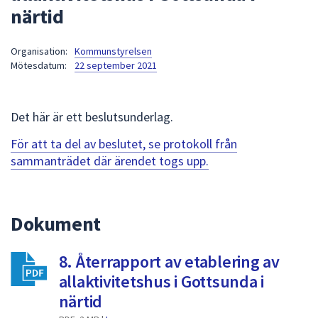
närtid
att
presenteras
under
Organisation:
Kommunstyrelsen
Mötesdatum:
22 september 2021
fältet.
Använd
piltangenterna
Det här är ett beslutsunderlag.
för
att
För att ta del av beslutet, se protokoll från
navigera
sammanträdet där ärendet togs upp.
mellan
sökförslagen
och
Dokument
enter
för
att
8. Återrapport av etablering av
välja
allaktivitetshus i Gottsunda i
något
närtid
av