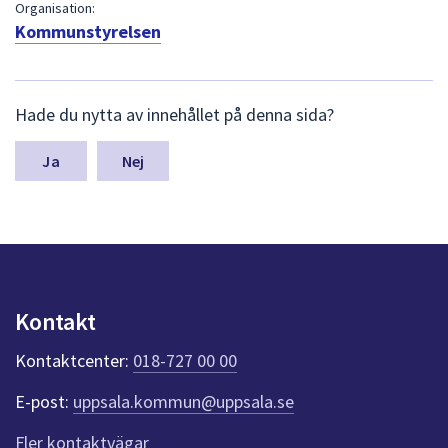
dem.
Organisation:
Kommunstyrelsen
L
Hade du nytta av innehållet på denna sida?
ä
m
n
Nej
a
s
y
n
p
u
n
Kontakt
k
t
Kontaktcenter:
018-727 00 00
e
r
E-post:
uppsala.kommun@uppsala.se
f
ö
Fler kontaktvägar