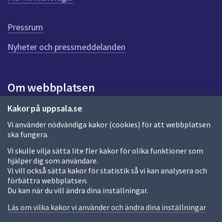
r
d
e
Pressrum
n
n
Nyheter och pressmeddelanden
a
s
i
Om webbplatsen
d
a
Om webbplatsen
Kakor på uppsala.se
Vi använder nödvändiga kakor (cookies) för att webbplatsen
Allmänna handlingar och diarium
ska fungera.
Behandling av personuppgifter
Vi skulle vilja sätta lite fler kakor för olika funktioner som
hjälper dig som användare.
Kakor
Vi vill också sätta kakor för statistik så vi kan analysera och
förbättra webbplatsen.
Språk (other languages)
Du kan när du vill ändra dina inställningar.
Tillgänglighetsredogörelse
Läs om vilka kakor vi använder och ändra dina inställningar