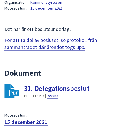
Organisation:
Kommunstyrelsen
att
Mötesdatum:
15 december 2021
presenteras
under
fältet.
Det här är ett beslutsunderlag.
Använd
För att ta del av beslutet, se protokoll från
piltangenterna
sammanträdet där ärendet togs upp.
för
att
navigera
mellan
Dokument
sökförslagen
och
31. Delegationsbeslut
enter
PDF, 113 KB |
Lyssna
för
att
välja
Mötesdatum:
något
15 december 2021
av