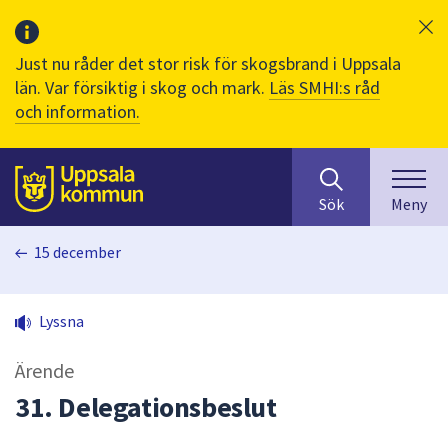
Just nu råder det stor risk för skogsbrand i Uppsala
län. Var försiktig i skog och mark.
Läs SMHI:s råd
och information.
Sök
huvudinnehåll
efter
Till sidans
Sök
Meny
innehåll
på
15 december
webbplatsen.
När
du
Lyssna
börjar
skriva
Ärende
i
sökfältet
31. Delegationsbeslut
kommer
sökförslag