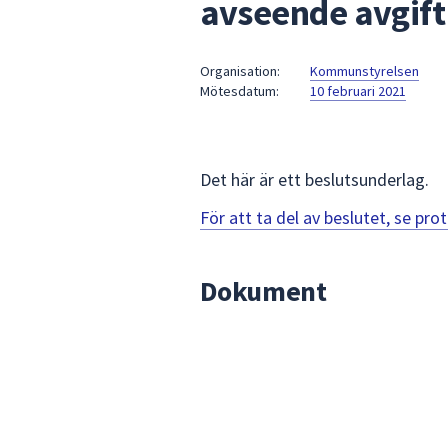
avseende avgift
under
fältet.
Använd
Organisation:
Kommunstyrelsen
piltangenterna
Mötesdatum:
10 februari 2021
för
att
navigera
mellan
Det här är ett beslutsunderlag.
sökförslagen
För att ta del av beslutet, se pr
och
enter
för
Dokument
att
välja
något
av
dem.