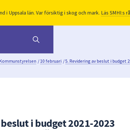
nd i Uppsala län. Var försiktig i skog och mark.
Läs SMHI:s r
Kommunstyrelsen
/
10 februari
/
5. Revidering av beslut i budget
 beslut i budget 2021-2023