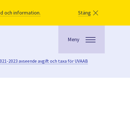
åd och information.
Stäng
Meny
 2021-2023 avseende avgift och taxa för UVAAB