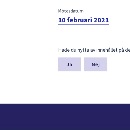
Mötesdatum:
10 februari 2021
Lämna
Hade du nytta av innehållet på d
synpunkter
för
denna
Nej
sida