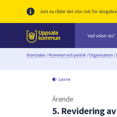
Just nu råder det stor risk för skogsbra
Sök
efter
huvudinnehåll
innehåll
Till sidans
på
webbplatsen.
Startsidan
/
Kommun och politik
/
Organisation
/
När
du
börjar
skriva
Lyssna
i
sökfältet
kommer
Ärende
sökförslag
att
5. Revidering av
presenteras