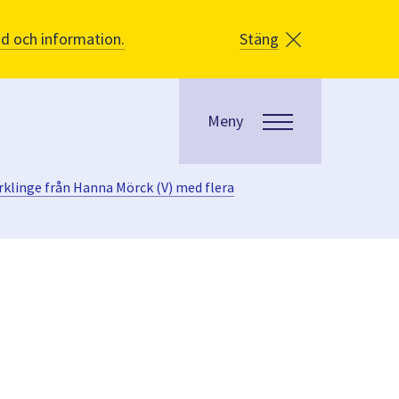
åd och information.
Stäng
Meny
örklinge från Hanna Mörck (V) med flera