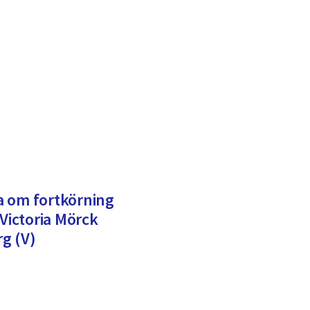
ra om fortkörning
 Victoria Mörck
g (V)