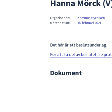
Hanna Mörck (V)
under
fältet.
Använd
Organisation:
Kommunstyrelsen
piltangenterna
Mötesdatum:
10 februari 2021
för
att
navigera
mellan
Det här är ett beslutsunderlag.
sökförslagen
För att ta del av beslutet, se pr
och
enter
för
Dokument
att
välja
något
av
dem.