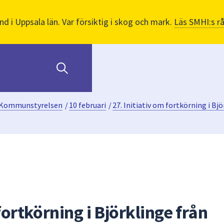
nd i Uppsala län. Var försiktig i skog och mark.
Läs SMHI:s r
Kommunstyrelsen
/
10 februari
/
27. Initiativ om fortkörning i Bj
fortkörning i Björklinge från