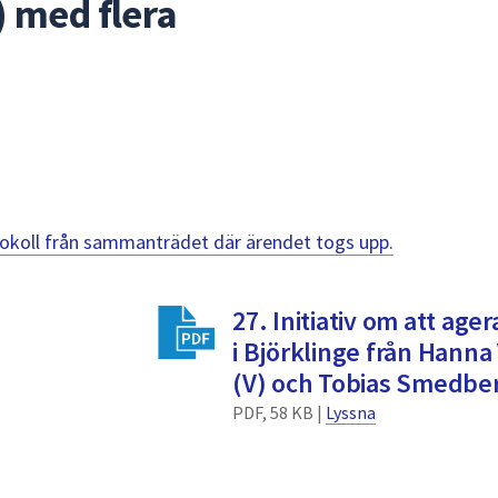
 med flera
otokoll från sammanträdet där ärendet togs upp.
27. Initiativ om att age
i Björklinge från Hanna
(V) och Tobias Smedber
PDF, 58 KB |
Lyssna