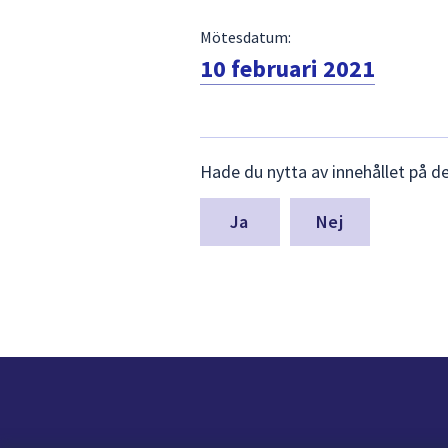
Mötesdatum:
10 februari 2021
Lämna
Hade du nytta av innehållet på d
synpunkter
för
denna
Nej
sida