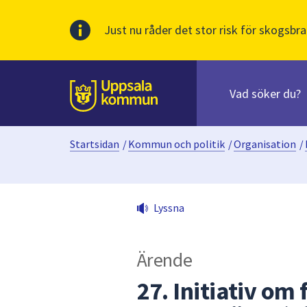
Just nu råder det stor risk för skogsbra
Sök
efter
huvudinnehåll
innehåll
Till sidans
på
webbplatsen.
Startsidan
/
Kommun och politik
/
Organisation
/
När
du
börjar
skriva
Lyssna
i
sökfältet
kommer
Ärende
sökförslag
att
27. Initiativ om 
presenteras