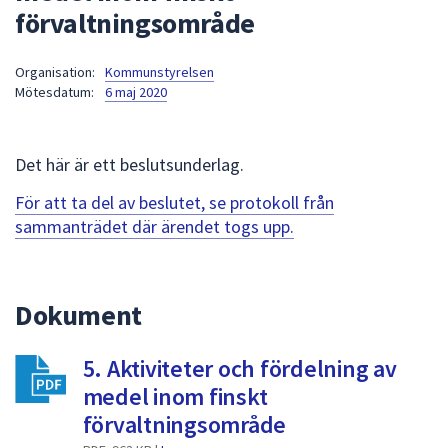
förvaltningsområde
att
presenteras
under
Organisation:
Kommunstyrelsen
Mötesdatum:
6 maj 2020
fältet.
Använd
piltangenterna
Det här är ett beslutsunderlag.
för
att
För att ta del av beslutet, se protokoll från
navigera
sammanträdet där ärendet togs upp.
mellan
sökförslagen
och
Dokument
enter
för
att
5. Aktiviteter och fördelning av
välja
medel inom finskt
något
förvaltningsområde
av