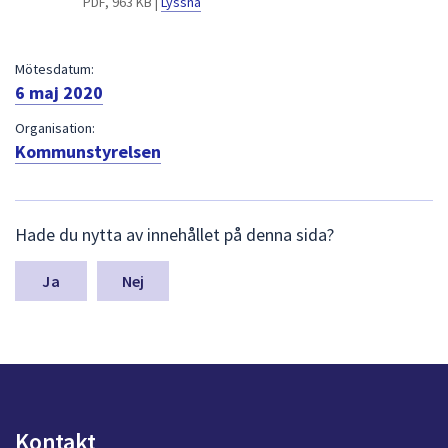
PDF, 963 KB |
Lyssna
dem.
Mötesdatum:
6 maj 2020
Organisation:
Kommunstyrelsen
L
Hade du nytta av innehållet på denna sida?
ä
m
n
Nej
a
s
y
n
p
u
n
Kontakt