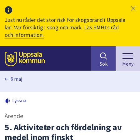
Just nu råder det stor risk för skogsbrand i Uppsala
län. Var försiktig i skog och mark.
Läs SMHI:s råd
och information.
Sök
huvudinnehåll
efter
Till sidans
Sök
Meny
innehåll
på
6 maj
webbplatsen.
När
du
Lyssna
börjar
skriva
Ärende
i
sökfältet
5. Aktiviteter och fördelning av
kommer
medel inom finskt
sökförslag