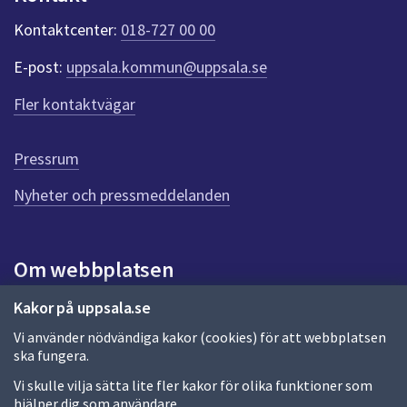
k
t
Kontaktcenter:
018-727 00 00
e
r
E-post:
uppsala.kommun@uppsala.se
f
ö
Fler kontaktvägar
r
d
e
Pressrum
n
n
Nyheter och pressmeddelanden
a
s
i
Om webbplatsen
d
a
Om webbplatsen
Kakor på uppsala.se
Vi använder nödvändiga kakor (cookies) för att webbplatsen
Allmänna handlingar och diarium
ska fungera.
Behandling av personuppgifter
Vi skulle vilja sätta lite fler kakor för olika funktioner som
hjälper dig som användare.