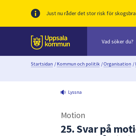
Just nu råder det stor risk för skogsbra
Sök
efter
huvudinnehåll
innehåll
Till sidans
på
webbplatsen.
Startsidan
/
Kommun och politik
/
Organisation
/
När
du
börjar
skriva
Lyssna
i
sökfältet
kommer
Motion
sökförslag
att
25. Svar på mot
presenteras