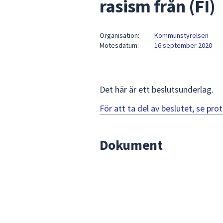
rasism från (FI)
under
fältet.
Använd
Organisation:
Kommunstyrelsen
piltangenterna
Mötesdatum:
16 september 2020
för
att
navigera
mellan
Det här är ett beslutsunderlag.
sökförslagen
För att ta del av beslutet, se pr
och
enter
för
Dokument
att
välja
något
av
dem.