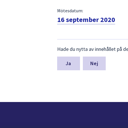
Mötesdatum:
16 september 2020
Lämna
Hade du nytta av innehållet på d
synpunkter
för
denna
Nej
sida