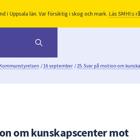
nd i Uppsala län. Var försiktig i skog och mark.
Läs SMHI:s r
Kommunstyrelsen
/
16 september
/
25. Svar på motion om kunska
ion om kunskapscenter mot