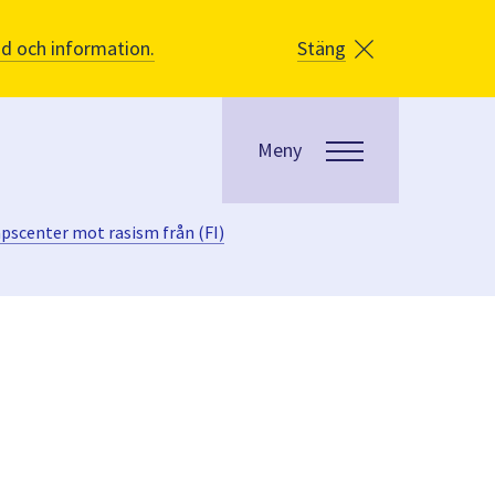
åd och information.
Stäng
Meny
pscenter mot rasism från (FI)