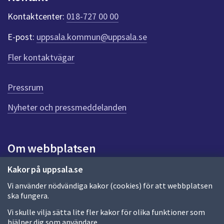
k
t
Kontaktcenter:
018-727 00 00
e
r
E-post:
uppsala.kommun@uppsala.se
f
ö
Fler kontaktvägar
r
d
e
Pressrum
n
n
Nyheter och pressmeddelanden
a
s
i
Om webbplatsen
d
a
Om webbplatsen
Kakor på uppsala.se
Vi använder nödvändiga kakor (cookies) för att webbplatsen
Allmänna handlingar och diarium
ska fungera.
Behandling av personuppgifter
Vi skulle vilja sätta lite fler kakor för olika funktioner som
hjälper dig som användare.