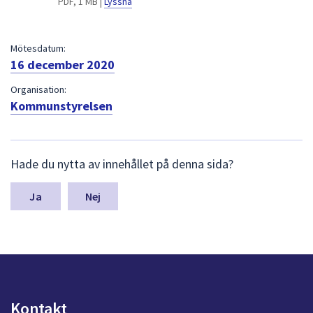
PDF, 1 MB |
Lyssna
dem.
Mötesdatum:
16 december 2020
Organisation:
Kommunstyrelsen
L
Hade du nytta av innehållet på denna sida?
ä
m
n
Nej
a
s
y
n
p
u
n
Kontakt