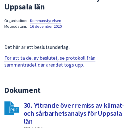
Uppsala län
att
presenteras
under
Organisation:
Kommunstyrelsen
Mötesdatum:
16 december 2020
fältet.
Använd
piltangenterna
Det här är ett beslutsunderlag.
för
att
För att ta del av beslutet, se protokoll från
navigera
sammanträdet där ärendet togs upp.
mellan
sökförslagen
och
Dokument
enter
för
att
30. Yttrande över remiss av klimat-
välja
och sårbarhetsanalys för Uppsala
något
län
av