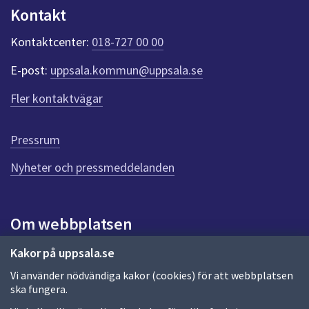
n
Kontakt
k
t
Kontaktcenter:
018-727 00 00
e
r
E-post:
uppsala.kommun@uppsala.se
f
ö
Fler kontaktvägar
r
d
e
Pressrum
n
n
Nyheter och pressmeddelanden
a
s
i
Om webbplatsen
d
a
Om webbplatsen
Kakor på uppsala.se
Vi använder nödvändiga kakor (cookies) för att webbplatsen
Allmänna handlingar och diarium
ska fungera.
Behandling av personuppgifter