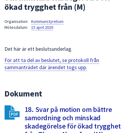
ökad trygghet från (M)
att
presenteras
under
Organisation:
Kommunstyrelsen
Mötesdatum:
15 april 2020
fältet.
Använd
piltangenterna
Det här är ett beslutsunderlag.
för
att
För att ta del av beslutet, se protokoll från
navigera
sammanträdet där ärendet togs upp.
mellan
sökförslagen
och
Dokument
enter
för
att
18. Svar på motion om bättre
välja
samordning och minskad
något
skadegörelse för ökad trygghet
av