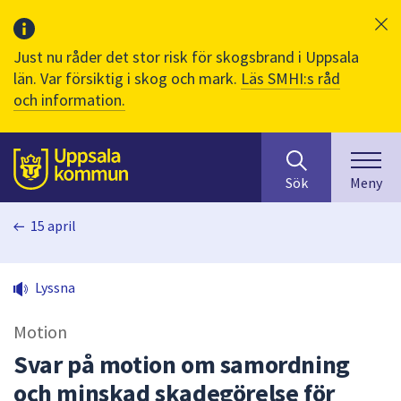
Just nu råder det stor risk för skogsbrand i Uppsala
län. Var försiktig i skog och mark.
Läs SMHI:s råd
och information.
Sök
huvudinnehåll
efter
Till sidans
Sök
Meny
innehåll
på
15 april
webbplatsen.
När
du
Lyssna
börjar
skriva
Motion
i
sökfältet
Svar på motion om samordning
kommer
och minskad skadegörelse för
sökförslag