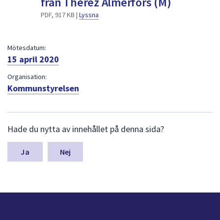
från Therez Almerfors (M)
dem.
PDF, 917 KB |
Lyssna
Mötesdatum:
15 april 2020
Organisation:
Kommunstyrelsen
L
Hade du nytta av innehållet på denna sida?
ä
m
n
Nej
a
s
y
n
p
u