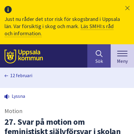
Just nu råder det stor risk för skogsbrand i Uppsala
län. Var försiktig i skog och mark.
Läs SMHI:s råd
och information.
Sök
huvudinnehåll
efter
Till sidans
Sök
Meny
innehåll
på
12 februari
webbplatsen.
När
du
Lyssna
börjar
skriva
Motion
i
sökfältet
27. Svar på motion om
kommer
feministiskt självförsvar i skolan
sökförslag