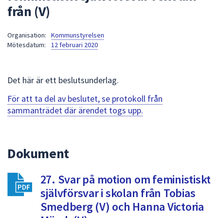
från (V)
att
presenteras
under
Organisation:
Kommunstyrelsen
Mötesdatum:
12 februari 2020
fältet.
Använd
piltangenterna
Det här är ett beslutsunderlag.
för
att
För att ta del av beslutet, se protokoll från
navigera
sammanträdet där ärendet togs upp.
mellan
sökförslagen
och
Dokument
enter
för
att
27. Svar på motion om feministiskt
välja
självförsvar i skolan från Tobias
något
Smedberg (V) och Hanna Victoria
av