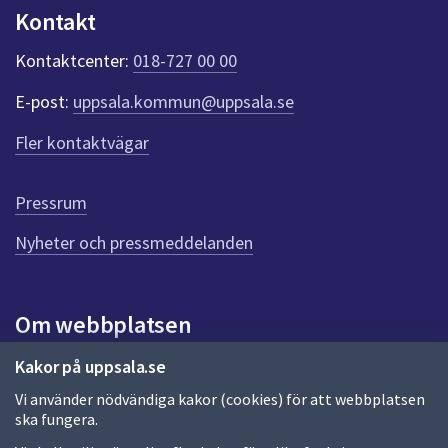
n
Kontakt
k
t
Kontaktcenter:
018-727 00 00
e
r
E-post:
uppsala.kommun@uppsala.se
f
ö
Fler kontaktvägar
r
d
e
Pressrum
n
n
Nyheter och pressmeddelanden
a
s
i
Om webbplatsen
d
a
Om webbplatsen
Kakor på uppsala.se
Vi använder nödvändiga kakor (cookies) för att webbplatsen
Allmänna handlingar och diarium
ska fungera.
Behandling av personuppgifter