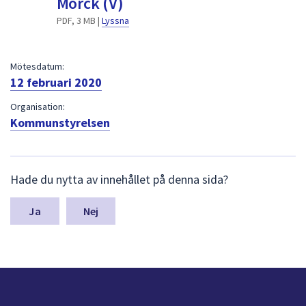
Mörck (V)
dem.
PDF, 3 MB |
Lyssna
Mötesdatum:
12 februari 2020
Organisation:
Kommunstyrelsen
L
Hade du nytta av innehållet på denna sida?
ä
m
n
Nej
a
s
y
n
p
u