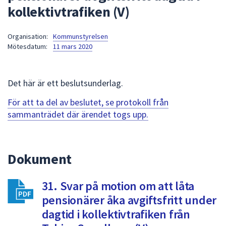
kollektivtrafiken (V)
att
presenteras
under
Organisation:
Kommunstyrelsen
Mötesdatum:
11 mars 2020
fältet.
Använd
piltangenterna
Det här är ett beslutsunderlag.
för
att
För att ta del av beslutet, se protokoll från
navigera
sammanträdet där ärendet togs upp.
mellan
sökförslagen
och
Dokument
enter
för
att
31. Svar på motion om att låta
välja
pensionärer åka avgiftsfritt under
något
dagtid i kollektivtrafiken från
av