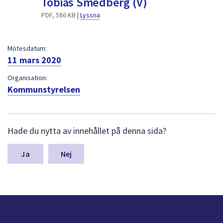
Tobias Smedberg (V)
dem.
PDF, 586 KB |
Lyssna
Mötesdatum:
11 mars 2020
Organisation:
Kommunstyrelsen
L
Hade du nytta av innehållet på denna sida?
ä
m
n
Nej
a
s
y
n
p
u