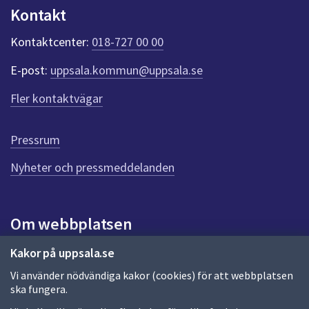
n
Kontakt
k
t
Kontaktcenter:
018-727 00 00
e
r
E-post:
uppsala.kommun@uppsala.se
f
ö
Fler kontaktvägar
r
d
e
Pressrum
n
n
Nyheter och pressmeddelanden
a
s
i
Om webbplatsen
d
a
Om webbplatsen
Kakor på uppsala.se
Vi använder nödvändiga kakor (cookies) för att webbplatsen
Allmänna handlingar och diarium
ska fungera.
Behandling av personuppgifter