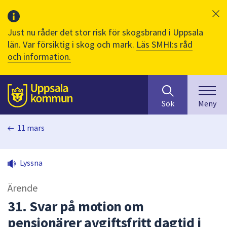
Just nu råder det stor risk för skogsbrand i Uppsala
län. Var försiktig i skog och mark.
Läs SMHI:s råd
och information.
Sök
huvudinnehåll
efter
Till sidans
Sök
Meny
innehåll
på
11 mars
webbplatsen.
När
du
Lyssna
börjar
skriva
Ärende
i
sökfältet
31. Svar på motion om
kommer
pensionärer avgiftsfritt dagtid i
sökförslag