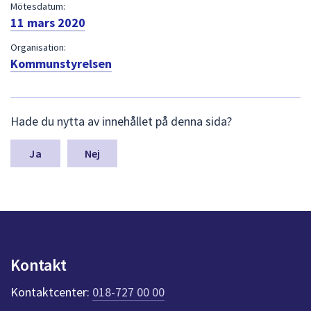
dem.
Mötesdatum:
11 mars 2020
Organisation:
Kommunstyrelsen
L
Hade du nytta av innehållet på denna sida?
ä
m
n
Nej
a
s
y
n
p
u
n
Kontakt
k
t
Kontaktcenter:
018-727 00 00
e