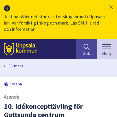
Just nu råder det stor risk för skogsbrand i Uppsala
län. Var försiktig i skog och mark.
Läs SMHI:s råd
och information.
Sök
huvudinnehåll
efter
Till sidans
Sök
Meny
innehåll
på
11 mars
webbplatsen.
När
du
Lyssna
börjar
skriva
Ärende
i
sökfältet
10. Idékoncepttävling för
kommer
Gottsunda centrum
sökförslag