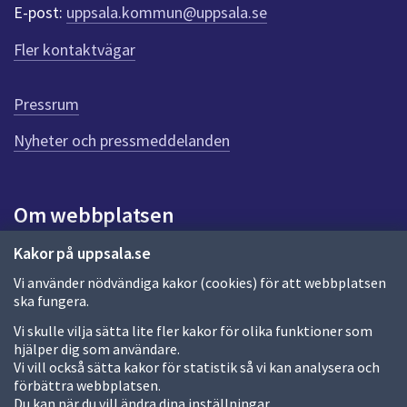
r
E-post:
uppsala.kommun@uppsala.se
f
ö
Fler kontaktvägar
r
d
e
Pressrum
n
n
Nyheter och pressmeddelanden
a
s
i
Om webbplatsen
d
a
Om webbplatsen
Kakor på uppsala.se
Vi använder nödvändiga kakor (cookies) för att webbplatsen
Allmänna handlingar och diarium
ska fungera.
Behandling av personuppgifter
Vi skulle vilja sätta lite fler kakor för olika funktioner som
hjälper dig som användare.
Kakor
Vi vill också sätta kakor för statistik så vi kan analysera och
förbättra webbplatsen.
Språk (other languages)
Du kan när du vill ändra dina inställningar.