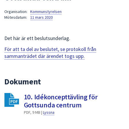
att
Organisation:
Kommunstyrelsen
presenteras
Mötesdatum:
11 mars 2020
under
fältet.
Använd
Det här är ett beslutsunderlag.
piltangenterna
för
För att ta del av beslutet, se protokoll från
att
sammanträdet där ärendet togs upp.
navigera
mellan
sökförslagen
Dokument
och
enter
10. Idékoncepttävling för
för
att
Gottsunda centrum
välja
PDF, 9 MB |
Lyssna
något
av