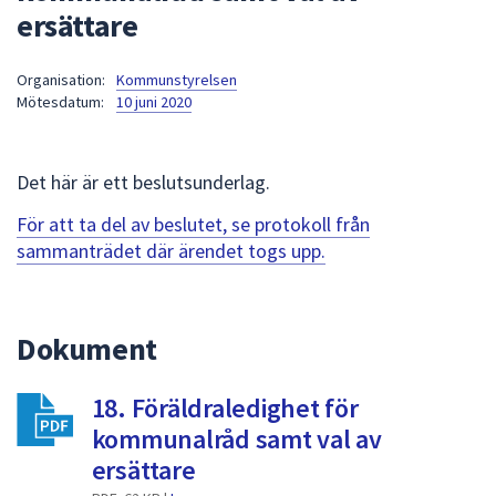
ersättare
att
presenteras
under
Organisation:
Kommunstyrelsen
Mötesdatum:
10 juni 2020
fältet.
Använd
piltangenterna
Det här är ett beslutsunderlag.
för
att
För att ta del av beslutet, se protokoll från
navigera
sammanträdet där ärendet togs upp.
mellan
sökförslagen
och
Dokument
enter
för
att
18. Föräldraledighet för
välja
kommunalråd samt val av
något
ersättare
av