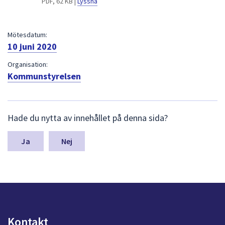
PDF, 62 KB |
Lyssna
dem.
Mötesdatum:
10 juni 2020
Organisation:
Kommunstyrelsen
L
Hade du nytta av innehållet på denna sida?
ä
m
n
Nej
a
s
y
n
p
u
n
Kontakt