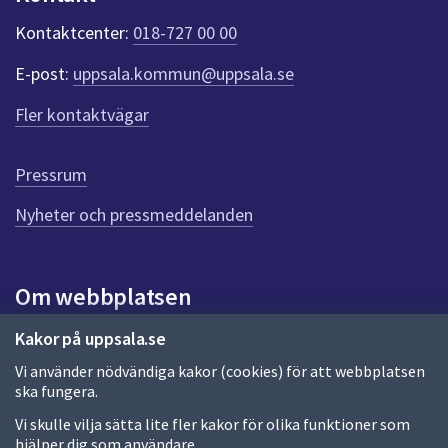
k
t
Kontaktcenter:
018-727 00 00
e
r
E-post:
uppsala.kommun@uppsala.se
f
ö
Fler kontaktvägar
r
d
e
Pressrum
n
n
Nyheter och pressmeddelanden
a
s
i
Om webbplatsen
d
a
Om webbplatsen
Kakor på uppsala.se
Vi använder nödvändiga kakor (cookies) för att webbplatsen
Allmänna handlingar och diarium
ska fungera.
Behandling av personuppgifter
Vi skulle vilja sätta lite fler kakor för olika funktioner som
hjälper dig som användare.