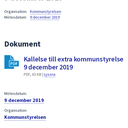
att
Organisation:
Kommunstyrelsen
presenteras
Mötesdatum:
9 december 2019
under
fältet.
Använd
piltangenterna
Dokument
för
att
Kallelse till extra kommunstyrelse
navigera
9 december 2019
mellan
sökförslagen
PDF, 63 KB |
Lyssna
och
enter
Mötesdatum:
för
9 december 2019
att
välja
Organisation:
något
Kommunstyrelsen
av