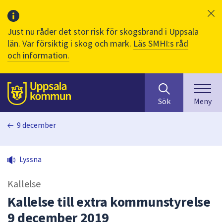
Just nu råder det stor risk för skogsbrand i Uppsala
län. Var försiktig i skog och mark.
Läs SMHI:s råd
och information.
Sök
huvudinnehåll
efter
Till sidans
Sök
Meny
innehåll
på
9 december
webbplatsen.
När
du
Lyssna
börjar
skriva
Kallelse
i
sökfältet
Kallelse till extra kommunstyrelse
kommer
9 december 2019
sökförslag