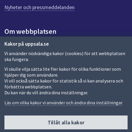
n
n
Nyheter och pressmeddelanden
a
s
i
Om webbplatsen
d
a
Om webbplatsen
Kakor på uppsala.se
Vi använder nödvändiga kakor (cookies) för att webbplatsen
Allmänna handlingar och diarium
ska fungera.
Behandling av personuppgifter
Vi skulle vilja sätta lite fler kakor för olika funktioner som
hjälper dig som användare.
Kakor
Vi vill också sätta kakor för statistik så vi kan analysera och
förbättra webbplatsen.
Språk (other languages)
Du kan när du vill ändra dina inställningar.
Tillgänglighetsredogörelse
Läs om vilka kakor vi använder och ändra dina inställningar
Tillåt alla kakor
Fler sätt att följa oss