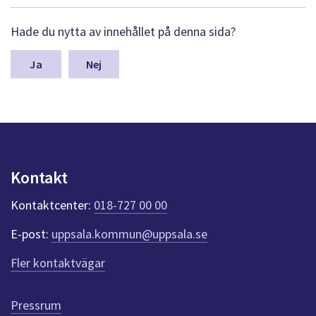
dem.
L
Hade du nytta av innehållet på denna sida?
ä
m
n
Nej
a
s
y
n
p
u
n
Kontakt
k
t
Kontaktcenter:
018-727 00 00
e
r
E-post:
uppsala.kommun@uppsala.se
f
ö
Fler kontaktvägar
r
d
e
Pressrum