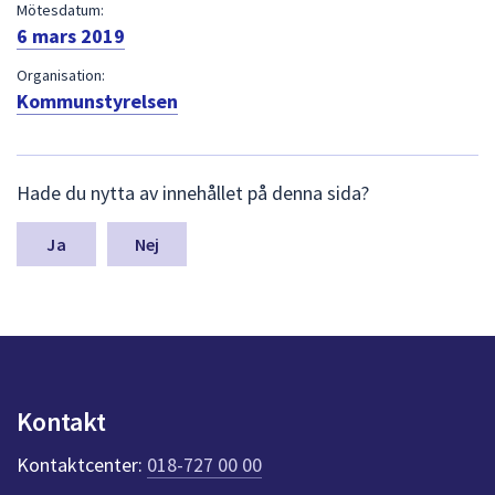
dem.
Mötesdatum:
6 mars 2019
Organisation:
Kommunstyrelsen
L
Hade du nytta av innehållet på denna sida?
ä
m
n
Nej
a
s
y
n
p
u
n
Kontakt
k
t
Kontaktcenter:
018-727 00 00
e