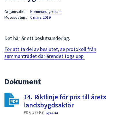
att
Organisation:
Kommunstyrelsen
presenteras
Mötesdatum:
6 mars 2019
under
fältet.
Använd
Det här är ett beslutsunderlag.
piltangenterna
för
För att ta del av beslutet, se protokoll från
att
sammanträdet där ärendet togs upp.
navigera
mellan
sökförslagen
Dokument
och
enter
14. Riktlinje för pris till årets
för
att
landsbygdsaktör
välja
PDF, 177 KB |
Lyssna
något
av