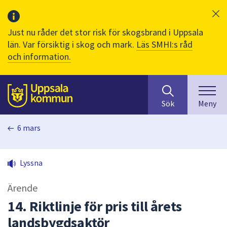
Just nu råder det stor risk för skogsbrand i Uppsala
län. Var försiktig i skog och mark.
Läs SMHI:s råd
och information.
Sök
huvudinnehåll
efter
Till sidans
Sök
Meny
innehåll
på
6 mars
webbplatsen.
När
du
Lyssna
börjar
skriva
Ärende
i
sökfältet
14. Riktlinje för pris till årets
kommer
landsbygdsaktör
sökförslag