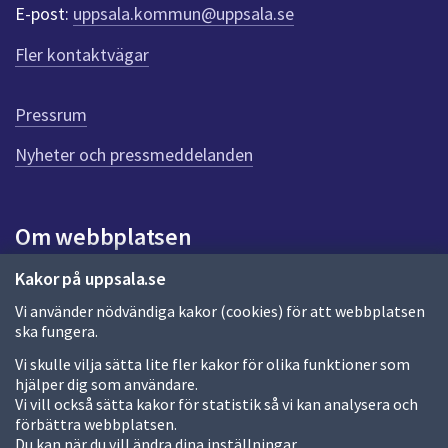
r
E-post:
uppsala.kommun@uppsala.se
f
ö
Fler kontaktvägar
r
d
e
Pressrum
n
n
Nyheter och pressmeddelanden
a
s
i
Om webbplatsen
d
a
Om webbplatsen
Kakor på uppsala.se
Vi använder nödvändiga kakor (cookies) för att webbplatsen
Allmänna handlingar och diarium
ska fungera.
Behandling av personuppgifter
Vi skulle vilja sätta lite fler kakor för olika funktioner som
hjälper dig som användare.
Kakor
Vi vill också sätta kakor för statistik så vi kan analysera och
förbättra webbplatsen.
Språk (other languages)
Du kan när du vill ändra dina inställningar.