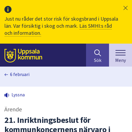
Just nu råder det stor risk för skogsbrand i Uppsala
län. Var försiktig i skog och mark.
Läs SMHI:s råd
och information.
Sök
huvudinnehåll
efter
Till sidans
Sök
Meny
innehåll
på
6 februari
webbplatsen.
När
du
Lyssna
börjar
skriva
Ärende
i
sökfältet
21. Inriktningsbeslut för
kommer
kommunkoncernens närvaro i
sökförslag