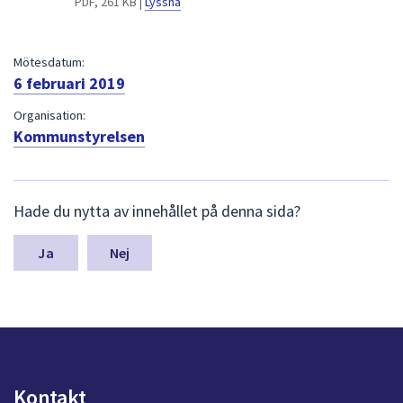
PDF, 261 KB |
Lyssna
dem.
Mötesdatum:
6 februari 2019
Organisation:
Kommunstyrelsen
L
Hade du nytta av innehållet på denna sida?
ä
m
n
Nej
a
s
y
n
p
u
n
Kontakt