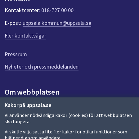
k
t
Kontaktcenter:
018-727 00 00
e
r
E-post:
uppsala.kommun@uppsala.se
f
ö
Fler kontaktvägar
r
d
e
Pressrum
n
n
Nyheter och pressmeddelanden
a
s
i
Om webbplatsen
d
a
Om webbplatsen
Kakor på uppsala.se
Vi använder nödvändiga kakor (cookies) för att webbplatsen
Allmänna handlingar och diarium
ska fungera.
Behandling av personuppgifter
Vi skulle vilja sätta lite fler kakor för olika funktioner som
hjälper dig som användare.