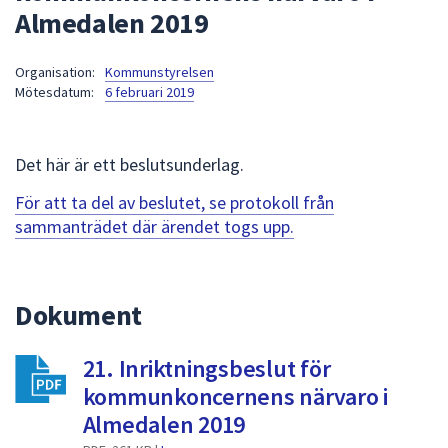
Almedalen 2019
att
presenteras
under
Organisation:
Kommunstyrelsen
Mötesdatum:
6 februari 2019
fältet.
Använd
piltangenterna
Det här är ett beslutsunderlag.
för
att
För att ta del av beslutet, se protokoll från
navigera
sammanträdet där ärendet togs upp.
mellan
sökförslagen
och
Dokument
enter
för
att
21. Inriktningsbeslut för
välja
kommunkoncernens närvaro i
något
Almedalen 2019
av