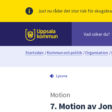
Just nu råder det stor risk för skogsbra
Sök
efter
huvudinnehåll
innehåll
Till sidans
på
webbplatsen.
Startsidan
/
Kommun och politik
/
Organisation
/
När
du
börjar
skriva
Lyssna
i
sökfältet
kommer
Motion
sökförslag
att
7. Motion av Jo
presenteras