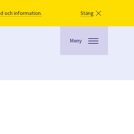
åd och information.
Stäng
Meny