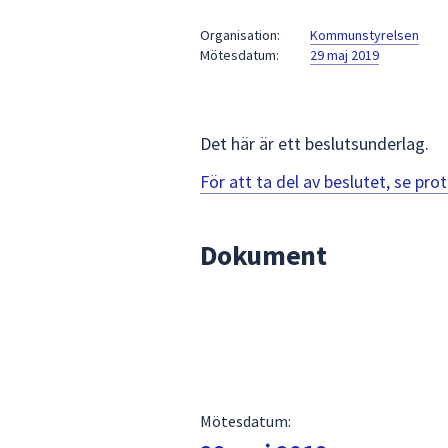
under
fältet.
Organisation:
Kommunstyrelsen
Mötesdatum:
29 maj 2019
Använd
piltangenterna
för
att
Det här är ett beslutsunderlag.
navigera
mellan
För att ta del av beslutet, se pr
sökförslagen
och
Dokument
enter
för
att
välja
något
av
dem.
Mötesdatum: