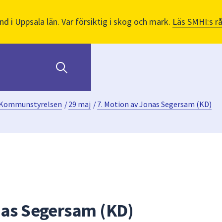
nd i Uppsala län. Var försiktig i skog och mark.
Läs SMHI:s r
Kommunstyrelsen
/
29 maj
/
7. Motion av Jonas Segersam (KD)
nas Segersam (KD)