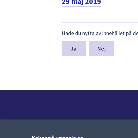
29 maj 2019
Lämna
Hade du nytta av innehållet på d
synpunkter
för
denna
Nej
sida
Kontakt
Kontaktcenter:
018-727 00 00
Kakor på uppsala.se